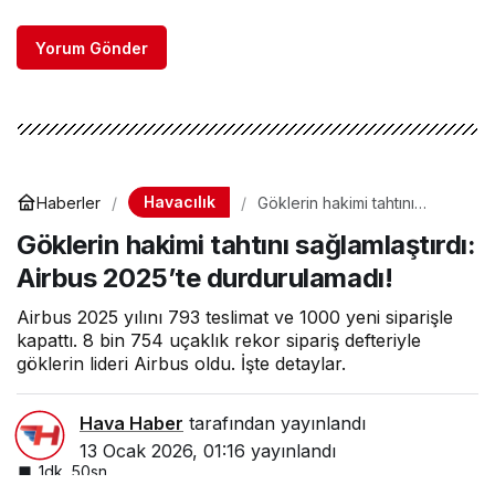
Yorum Gönder
Havacılık
Haberler
Göklerin hakimi tahtını
sağlamlaştırdı: Airbus 2025’te
Göklerin hakimi tahtını sağlamlaştırdı:
durdurulamadı!
Airbus 2025’te durdurulamadı!
Airbus 2025 yılını 793 teslimat ve 1000 yeni siparişle
kapattı. 8 bin 754 uçaklık rekor sipariş defteriyle
göklerin lideri Airbus oldu. İşte detaylar.
Hava Haber
tarafından yayınlandı
13 Ocak 2026, 01:16
yayınlandı
1dk, 50sn