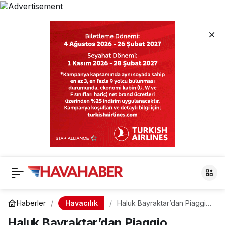
Havacılık
Haberler
Haluk Bayraktar’dan Piaggio
Aerospace açıklaması.
Haluk Bayraktar’dan Piaggio
“Üretim kapasitesi yılda 30