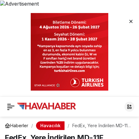
Havacılık
Haberler
FedEx, Yere İndirilen MD-11F
Filosunu Yeniden Uçurdu
FedEx, Yere İndirilen MD-11F