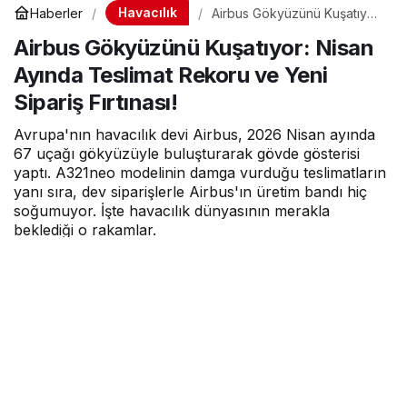
Havacılık
Haberler
Airbus Gökyüzünü Kuşatıyor:
Nisan Ayında Teslimat
Airbus Gökyüzünü Kuşatıyor: Nisan
Rekoru ve Yeni Sipariş
Fırtınası!
Ayında Teslimat Rekoru ve Yeni
Sipariş Fırtınası!
Avrupa'nın havacılık devi Airbus, 2026 Nisan ayında
67 uçağı gökyüzüyle buluşturarak gövde gösterisi
yaptı. A321neo modelinin damga vurduğu teslimatların
yanı sıra, dev siparişlerle Airbus'ın üretim bandı hiç
soğumuyor. İşte havacılık dünyasının merakla
beklediği o rakamlar.
Hava Haber
tarafından yayınlandı
8 Mayıs 2026, 11:42
yayınlandı
1dk, 59sn