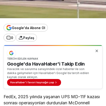
Google'da Abone Ol
0
Paylaş
TERCIH EDILEN KAYNAK
Google'da HavaHaber'i Takip Edin
Havacılık ve savunma sanayiindeki özel haberler ile son
dakika gelişmeleri için HavaHaber'i Google'da tercih edilen
kaynak olarak ekleyin.
HavaHaber'i favori kaynağın yap
FedEx, 2025 yılında yaşanan UPS MD-11F kazası
sonrası operasyonları durdurulan McDonnell