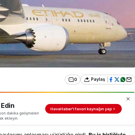
Paylaş
0
 Edin
HavaHaber'i favori kaynağın yap
son dakika gelişmeleri
ak ekleyin.
paylaşımı anlaşması yürürlüğe girdi.
Bu iş birliğiyle