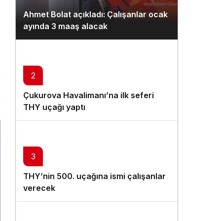
Gündüz Modu
Ahmet Bolat açıkladı: Çalışanlar ocak
Gündüz modunu seçin.
ayında 3 maaş alacak
Gece Modu
Gece modunu seçin.
2
Sistem Modu
Çukurova Havalimanı’na ilk seferi
n
Sistem modunu seçin.
THY uçağı yaptı
3
THY’nin 500. uçağına ismi çalışanlar
verecek