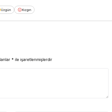
Üzgün
Kızgın
lanlar
*
ile işaretlenmişlerdir