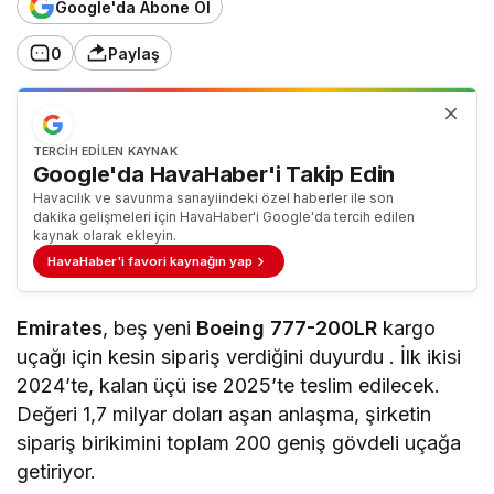
Google'da Abone Ol
0
Paylaş
TERCIH EDILEN KAYNAK
Google'da HavaHaber'i Takip Edin
Havacılık ve savunma sanayiindeki özel haberler ile son
dakika gelişmeleri için HavaHaber'i Google'da tercih edilen
kaynak olarak ekleyin.
HavaHaber'i favori kaynağın yap
Emirates
, beş yeni
Boeing 777-200LR
kargo
uçağı için kesin sipariş verdiğini duyurdu . İlk ikisi
2024’te, kalan üçü ise 2025’te teslim edilecek.
Değeri 1,7 milyar doları aşan anlaşma, şirketin
sipariş birikimini toplam 200 geniş gövdeli uçağa
getiriyor.