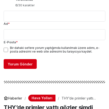
0
/30 karakter
Ad
*
E-Posta
*
Bir dahaki sefere yorum yaptığımda kullanılmak üzere adımı, e-
posta adresimi ve web site adresimi bu tarayıcıya kaydet.
Yorum Gönder
Hava Yolları
Haberler
THY’de primler yattı
gözler şimdi banka
THY’de primler yattı gözler şimdi
promosyonunda