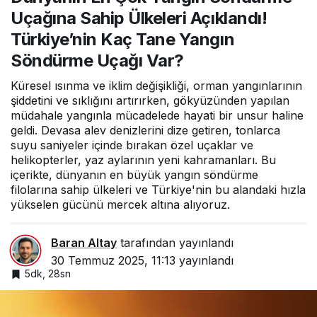
Kaç Tane Yangın Söndürme
Uçağına Sahip Ülkeleri Açıklandı!
Uçağı Var?
Türkiye’nin Kaç Tane Yangın
Söndürme Uçağı Var?
Küresel ısınma ve iklim değişikliği, orman yangınlarının
şiddetini ve sıklığını artırırken, gökyüzünden yapılan
müdahale yangınla mücadelede hayati bir unsur haline
geldi. Devasa alev denizlerini dize getiren, tonlarca
suyu saniyeler içinde bırakan özel uçaklar ve
helikopterler, yaz aylarının yeni kahramanları. Bu
içerikte, dünyanın en büyük yangın söndürme
filolarına sahip ülkeleri ve Türkiye'nin bu alandaki hızla
yükselen gücünü mercek altına alıyoruz.
Baran Altay
tarafından yayınlandı
30 Temmuz 2025, 11:13
yayınlandı
5dk, 28sn