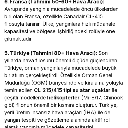
6. Fransa (Tahmini 50-60+ Hava Aracı):
Avrupa’da yangınla mücadelede öncü ülkelerden
biri olan Fransa, özellikle Canadair CL-415
filosuyla tanınır. Ülke, yangınlara hızlı müdahale
kapasitesi ve bölgesel işbirliğindeki rolüyle öne
çıkmaktadır.
5. Türkiye (Tahmini 80+ Hava Aracı):
Son
yıllarda hava filosunu önemli ölçüde güçlendiren
Türkiye, orman yangınlarıyla mücadelede büyük
bir atılım gerçekleştirdi. Özellikle Orman Genel
Müdürlüğü (OGM) bünyesinde ve kiralama yoluyla
temin edilen
CL-215/415 tipi su atar uçaklar
ile
çeşitli modellerde
helikopterler
(Mi-8/17, Chinook
gibi) filonun önemli bir kısmını oluşturur. Türkiye,
yerli üretim insansız hava araçları (İHA) ile de
yangın tespiti ve gözetleme alanında aktif rol
alarak yangınla mücadele kapasitesini