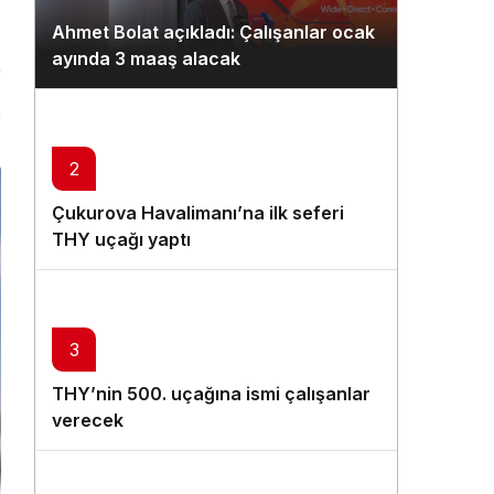
Gündüz Modu
Ahmet Bolat açıkladı: Çalışanlar ocak
Gündüz modunu seçin.
ayında 3 maaş alacak
Gece Modu
n
Gece modunu seçin.
2
Sistem Modu
Çukurova Havalimanı’na ilk seferi
Sistem modunu seçin.
THY uçağı yaptı
3
THY’nin 500. uçağına ismi çalışanlar
verecek