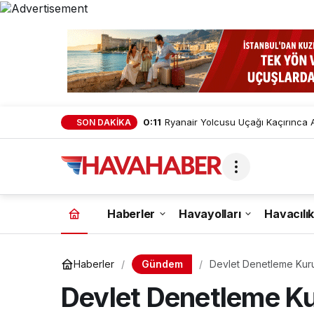
0:11
Ryanair Yolcusu Uçağı Kaçırınca A
SON DAKİKA
Haberler
Havayolları
Havacılık
Gündem
Haberler
Devlet Denetleme Kurulu
Devlet Denetleme Kuru