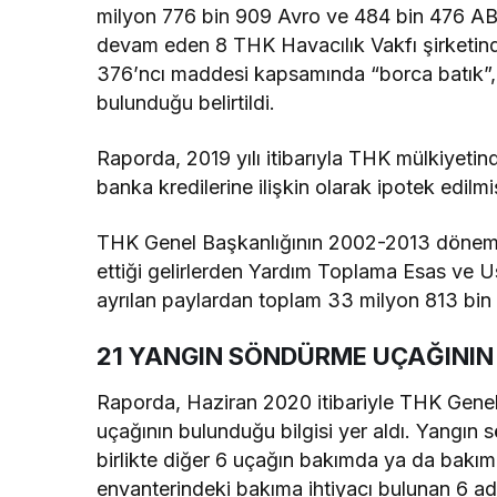
milyon 776 bin 909 Avro ve 484 bin 476 ABD 
devam eden 8 THK Havacılık Vakfı şirketind
376’ncı maddesi kapsamında “borca batık”
bulunduğu belirtildi.
Raporda, 2019 yılı itibarıyla THK mülkiyeti
banka kredilerine ilişkin olarak ipotek edilmi
THK Genel Başkanlığının 2002-2013 dönemi
ettiği gelirlerden Yardım Toplama Esas ve 
ayrılan paylardan toplam 33 milyon 813 bin 2
21 YANGIN SÖNDÜRME UÇAĞININ 1
Raporda, Haziran 2020 itibariyle THK Genel
uçağının bulunduğu bilgisi yer aldı. Yangın 
birlikte diğer 6 uçağın bakımda ya da bakım
envanterindeki bakıma ihtiyacı bulunan 6 ad