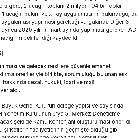
pora göre, 2 uçağın toplam 2 milyon 194 bin dolar
1 uçağın bakım ve x-ray uygulamasının bulunduğu, bu
uygulaması yapılması gerektiği vurgulandı. Diğer 3
ayrıca 2020 yılının mart ayında yapılması gereken AD
dığının belirlendiği kaydedildi.
İ
ırılması ve gelecek nesillere güvenle emanet
dırma önerileriyle birlikte, sorumluluğu bulunan eski
ri hakkında cezai, hukuki, idari ve mali
yer aldı.
Büyük Genel Kurul’un delege yapısı ve sayısında
el Yönetim Kurulunun 6’ya 5, Merkez Denetleme
acak şekilde kamu kontenjanı oluşturulması önerildi.
u şirketlerin faaliyetlerinin geçmişte olduğu gibi
etmesi bünyesinde veya ticari gereklilikler