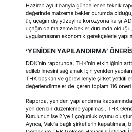
Haziran ayı itibarıyla güncellenen teknik ra
değerinde malzeme bekler durumda olduğu, 
üç uçağın dış yüzeyine korozyona karşı AD 
uçağın da malzeme bekler durumda olduğu, 
uygulamasının ekonomik gerekçelerle yapılma
‘YENİDEN YAPILANDIRMA’ ÖNERİS
DDK’nin raporunda, THK’nin etkinliğinin artt
edilebilmesini sağlamak için yeniden yapılan
THK başkan ve görevlileriyle şirket yetkilile
değerlendirmeler de içeren toplam 116 öneri 
Raporda, yeniden yapılandırma kapsamında 
yeniden bir düzenleme yapılması, THK Gen
Kurulunun ise 2’ye 1 çoğunluk oyunu oluştur
Ayrıca, Vakfa bağlı şirketlerin kapatılması, b
Dernek ve THK Gökçen Havacılık İktisadi İşl