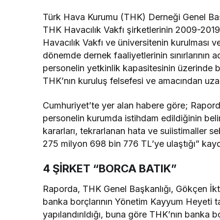
Türk Hava Kurumu (THK) Derneği Genel Başka
THK Havacılık Vakfı şirketlerinin 2009-201
Havacılık Vakfı ve üniversitenin kurulması ve 
dönemde dernek faaliyetlerinin sınırlarının ad
personelin yetkinlik kapasitesinin üzerinde bi
THK’nın kuruluş felsefesi ve amacından uzaklaş
Cumhuriyet’te yer alan habere göre; Rapord
personelin kurumda istihdam edildiğinin belir
kararları, tekrarlanan hata ve suiistimaller 
275 milyon 698 bin 776 TL’ye ulaştığı” kayd
4 ŞİRKET “BORCA BATIK”
Raporda, THK Genel Başkanlığı, Gökçen İktis
banka borçlarının Yönetim Kayyum Heyeti ta
yapılandırıldığı, buna göre THK’nın banka bo