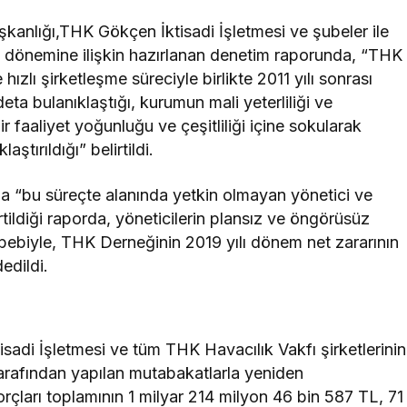
nlığı,THK Gökçen İktisadi İşletmesi ve şubeler ile
9 dönemine ilişkin hazırlanan denetim raporunda, “THK
hızlı şirketleşme süreciyle birlikte 2011 yılı sonrası
eta bulanıklaştığı, kurumun mali yeterliliği ve
r faaliyet yoğunluğu ve çeşitliliği içine sokularak
tırıldığı” belirtildi.
a “bu süreçte alanında yetkin olmayan yönetici ve
tildiği raporda, yöneticilerin plansız ve öngörüsüz
sebebiyle, THK Derneğinin 2019 yılı dönem net zararının
edildi.
adi İşletmesi ve tüm THK Havacılık Vakfı şirketlerinin
rafından yapılan mutabakatlarla yeniden
rçları toplamının 1 milyar 214 milyon 46 bin 587 TL, 71