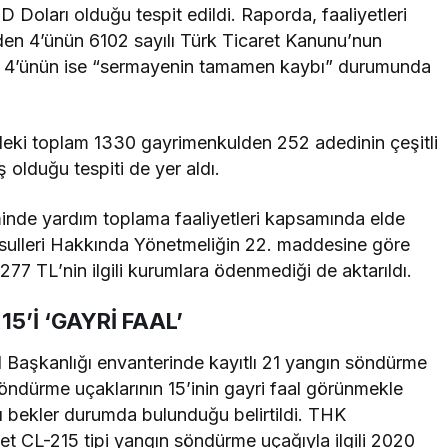
Doları olduğu tespit edildi. Raporda, faaliyetleri
en 4’ünün 6102 sayılı Türk Ticaret Kanunu’nun
, 4’ünün ise “sermayenin tamamen kaybı” durumunda
ndeki toplam 1330 gayrimenkulden 252 adedinin çeşitli
ş olduğu tespiti de yer aldı.
nde yardım toplama faaliyetleri kapsamında elde
Usulleri Hakkında Yönetmeliğin 22. maddesine göre
77 TL’nin ilgili kurumlara ödenmediği de aktarıldı.
5’İ ‘GAYRİ FAAL’
 Başkanlığı envanterinde kayıtlı 21 yangın söndürme
söndürme uçaklarının 15’inin gayri faal görünmekle
ı bekler durumda bulunduğu belirtildi. THK
et CL-215 tipi yangın söndürme uçağıyla ilgili 2020