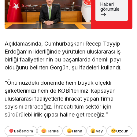
Haberi
Haluk
görüntüle
Görgün,
Çelik Kubbe
Projesini
anlattı
Açıklamasında, Cumhurbaşkanı Recep Tayyip
Erdoğan’ın liderliğinde yürütülen uluslararası iş
birliği faaliyetlerinin bu başarılarda önemli payı
olduğunu belirten Görgün, şu ifadeleri kullandı:
“Önümüzdeki dönemde hem büyük ölçekli
şirketlerimizi hem de KOBİ’lerimizi kapsayan
uluslararası faaliyetlerle ihracat yapan firma
sayısını artıracağız. İhracatı tüm sektör için
sürdürülebilirlik çıpası haline getireceğiz.”
Beğendim
Harika
Haha
Vay
Üzgün