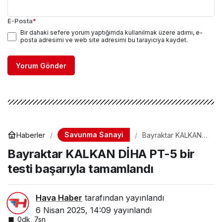
E-Posta
*
Bir dahaki sefere yorum yaptığımda kullanılmak üzere adımı, e-
posta adresimi ve web site adresimi bu tarayıcıya kaydet.
Yorum Gönder
Savunma Sanayi
Haberler
Bayraktar KALKAN
DİHA PT-5 bir testi
Bayraktar KALKAN DİHA PT-5 bir
başarıyla tamamlandı
testi başarıyla tamamlandı
Hava Haber
tarafından yayınlandı
6 Nisan 2025, 14:09
yayınlandı
0dk, 7sn