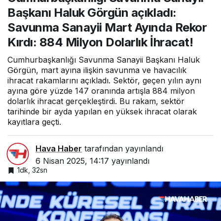
Görgün açıkladı:
Başkanı Haluk Görgün açıkladı:
Savunma Sanayii
Mart Ayında Rekor
Savunma Sanayii Mart Ayında Rekor
Kırdı: 884 Milyon
Dolarlık İhracat!
Kırdı: 884 Milyon Dolarlık İhracat!
Cumhurbaşkanlığı Savunma Sanayii Başkanı Haluk
Görgün, mart ayına ilişkin savunma ve havacılık
ihracat rakamlarını açıkladı. Sektör, geçen yılın aynı
ayına göre yüzde 147 oranında artışla 884 milyon
dolarlık ihracat gerçekleştirdi. Bu rakam, sektör
tarihinde bir ayda yapılan en yüksek ihracat olarak
kayıtlara geçti.
Hava Haber
tarafından yayınlandı
6 Nisan 2025, 14:17
yayınlandı
1dk, 32sn