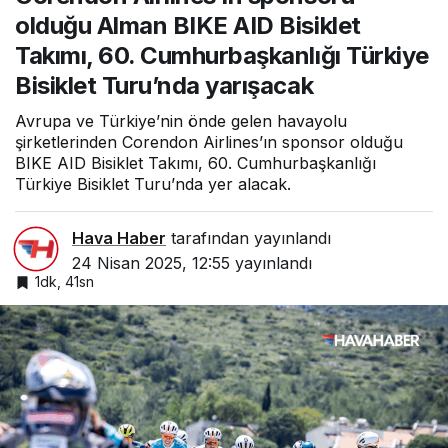
Cumhurbaşkanlığı Türkiye
olduğu Alman BIKE AID Bisiklet
Bisiklet Turu’nda yarışacak
Takımı, 60. Cumhurbaşkanlığı Türkiye
Bisiklet Turu’nda yarışacak
Avrupa ve Türkiye’nin önde gelen havayolu
şirketlerinden Corendon Airlines’ın sponsor olduğu
BIKE AID Bisiklet Takımı, 60. Cumhurbaşkanlığı
Türkiye Bisiklet Turu’nda yer alacak.
Hava Haber
tarafından yayınlandı
24 Nisan 2025, 12:55
yayınlandı
1dk, 41sn