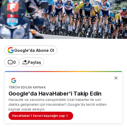
Google'da Abone Ol
0
Paylaş
TERCIH EDILEN KAYNAK
Google'da HavaHaber'i Takip Edin
Havacılık ve savunma sanayiindeki özel haberler ile son
dakika gelişmeleri için HavaHaber'i Google'da tercih edilen
kaynak olarak ekleyin.
HavaHaber'i favori kaynağın yap