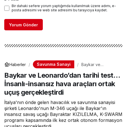
Bir dahaki sefere yorum yaptığımda kullanılmak üzere adımı, e-
posta adresimi ve web site adresimi bu tarayıcıya kaydet.
Yorum Gönder
Savunma Sanayi
Haberler
Baykar ve
Leonardo’dan tarihi
Baykar ve Leonardo’dan tarihi test…
test… İnsanlı-
insansız hava
İnsanlı-insansız hava araçları ortak
araçları ortak uçuş
gerçekleştirdi
uçuş gerçekleştirdi
İtalya'nın önde gelen havacılık ve savunma sanayisi
şirketi Leonardo'nun M-346 uçağı ile Baykar'ın
insansız savaş uçağı Bayraktar KIZILELMA, K-SWARM
programı kapsamında ilk kez ortak otonom formasyon
uçuşları gerçekleştirdi.