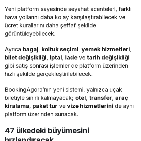
Yeni platform sayesinde seyahat acenteleri, farklı
hava yollarını daha kolay karşılaştırabilecek ve
ücret kurallarını daha şeffaf şekilde
görüntüleyebilecek.
Ayrıca
bagaj
,
koltuk seçimi
,
yemek hizmetleri
,
bilet değişikliği
,
iptal
,
iade
ve
tarih değişikliği
gibi satış sonrası işlemler de platform üzerinden
hızlı şekilde gerçekleştirilebilecek.
BookingAgora’nın yeni sistemi, yalnızca uçak
biletiyle sınırlı kalmayacak;
otel
,
transfer
,
araç
kiralama
,
paket tur
ve
vize hizmetlerini
de aynı
platform üzerinden sunacak.
47 ülkedeki büyümesini
hızlandıracak