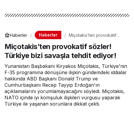
Haberler
Haberler
Miçotakis’ten provokatif
sözler! Türkiye bizi savaşla
Miçotakis’ten provokatif sözler!
tehdit ediyor!
Türkiye bizi savaşla tehdit ediyor!
Yunanistan Başbakanı Kiryakos Miçotakis, Türkiye'nin
F-35 programına dönüşüne ilişkin gündemdeki iddialar
hakkında ABD Başkanı Donald Trump ve
Cumhurbaşkanı Recep Tayyip Erdoğan'ın
açıklamalarını yorumlamayacağını söyledi. Miçotakis,
NATO içinde iyi komşuluk ilişkileri vurgusu yaparak
Türkiye ile yaşanan sorunlara dikkat çekti.
Hava Haber
tarafından yayınlandı
8 Temmuz 2026, 10:09
yayınlandı
1dk, 24sn