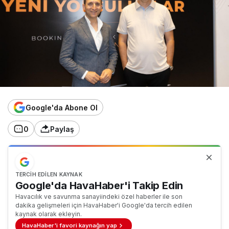
Google'da Abone Ol
0
Paylaş
TERCIH EDILEN KAYNAK
Google'da HavaHaber'i Takip Edin
Havacılık ve savunma sanayiindeki özel haberler ile son
dakika gelişmeleri için HavaHaber'i Google'da tercih edilen
kaynak olarak ekleyin.
HavaHaber'i favori kaynağın yap