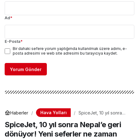
Ad
*
E-Posta
*
Bir dahaki sefere yorum yaptığımda kullanılmak üzere adımı, e-
posta adresimi ve web site adresimi bu tarayıcıya kaydet.
Yorum Gönder
Hava Yolları
Haberler
SpiceJet, 10 yıl sonra
Nepal’e geri dönüyor!
SpiceJet, 10 yıl sonra Nepal’e geri
Yeni seferler ne zaman
başlıyor?
dönüyor! Yeni seferler ne zaman