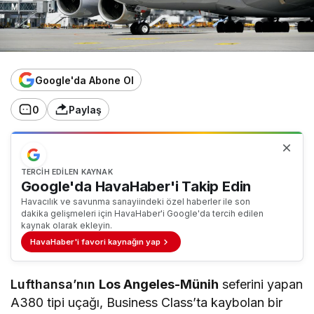
Google'da Abone Ol
0
Paylaş
TERCIH EDILEN KAYNAK
Google'da HavaHaber'i Takip Edin
Havacılık ve savunma sanayiindeki özel haberler ile son
dakika gelişmeleri için HavaHaber'i Google'da tercih edilen
kaynak olarak ekleyin.
HavaHaber'i favori kaynağın yap
Lufthansa’nın
Los Angeles-Münih
seferini yapan
A380 tipi uçağı, Business Class’ta kaybolan bir