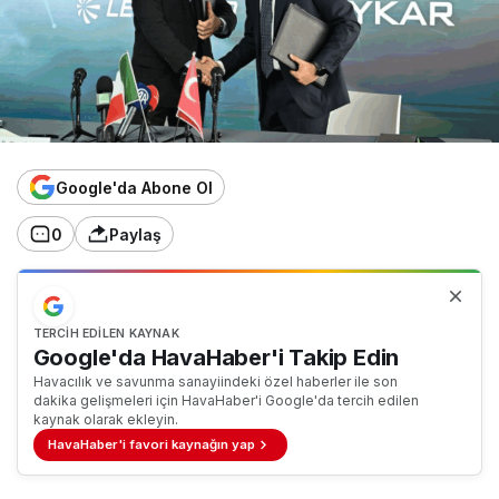
Google'da Abone Ol
0
Paylaş
TERCIH EDILEN KAYNAK
Google'da HavaHaber'i Takip Edin
Havacılık ve savunma sanayiindeki özel haberler ile son
dakika gelişmeleri için HavaHaber'i Google'da tercih edilen
kaynak olarak ekleyin.
HavaHaber'i favori kaynağın yap