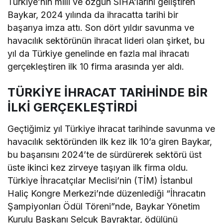
Türkiye’nin milli ve özgün SİHA’larını geliştiren
Baykar, 2024 yılında da ihracatta tarihi bir
başarıya imza attı. Son dört yıldır savunma ve
havacılık sektörünün ihracat lideri olan şirket, bu
yıl da Türkiye genelinde en fazla mal ihracatı
gerçekleştiren ilk 10 firma arasında yer aldı.
TÜRKİYE İHRACAT TARİHİNDE BİR
İLKİ GERÇEKLEŞTİRDİ
Geçtiğimiz yıl Türkiye ihracat tarihinde savunma ve
havacılık sektöründen ilk kez ilk 10’a giren Baykar,
bu başarısını 2024’te de sürdürerek sektörü üst
üste ikinci kez zirveye taşıyan ilk firma oldu.
Türkiye İhracatçılar Meclisi’nin (TİM) İstanbul
Haliç Kongre Merkezi’nde düzenlediği “İhracatın
Şampiyonları Ödül Töreni”nde, Baykar Yönetim
Kurulu Başkanı Selçuk Bayraktar, ödülünü