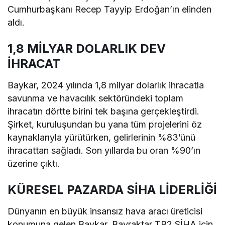
Cumhurbaşkanı Recep Tayyip Erdoğan’ın elinden
aldı.
1,8 MİLYAR DOLARLIK DEV
İHRACAT
Baykar, 2024 yılında 1,8 milyar dolarlık ihracatla
savunma ve havacılık sektöründeki toplam
ihracatın dörtte birini tek başına gerçekleştirdi.
Şirket, kuruluşundan bu yana tüm projelerini öz
kaynaklarıyla yürütürken, gelirlerinin %83’ünü
ihracattan sağladı. Son yıllarda bu oran %90’ın
üzerine çıktı.
KÜRESEL PAZARDA SİHA LİDERLİĞİ
Dünyanın en büyük insansız hava aracı üreticisi
konumuna gelen Baykar, Bayraktar TB2 SİHA için