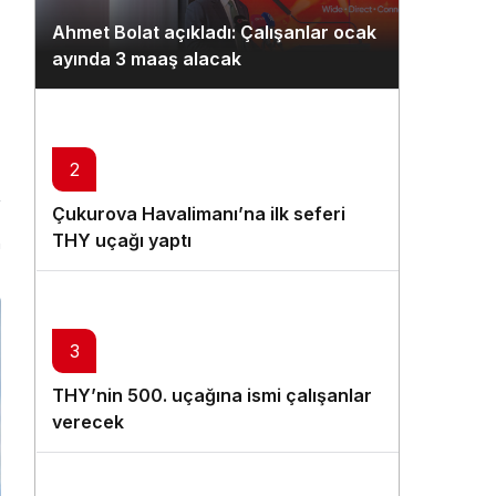
Gündüz Modu
Ahmet Bolat açıkladı: Çalışanlar ocak
Gündüz modunu seçin.
ayında 3 maaş alacak
Gece Modu
Gece modunu seçin.
2
Sistem Modu
Çukurova Havalimanı’na ilk seferi
Sistem modunu seçin.
THY uçağı yaptı
n
3
THY’nin 500. uçağına ismi çalışanlar
verecek