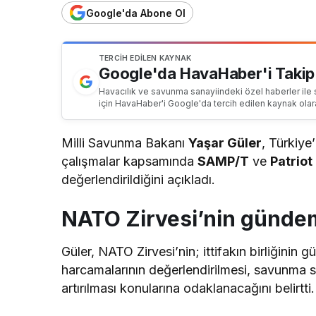
Google'da Abone Ol
TERCIH EDILEN KAYNAK
Google'da HavaHaber'i Takip
Havacılık ve savunma sanayiindeki özel haberler ile 
için HavaHaber'i Google'da tercih edilen kaynak olar
Milli Savunma Bakanı
Yaşar Güler
, Türkiye
çalışmalar kapsamında
SAMP/T
ve
Patriot
değerlendirildiğini açıkladı.
NATO Zirvesi’nin günde
Güler, NATO Zirvesi’nin; ittifakın birliğinin 
harcamalarının değerlendirilmesi, savunma san
artırılması konularına odaklanacağını belirtti.