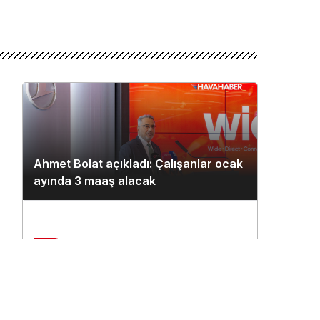
Ahmet Bolat açıkladı: Çalışanlar ocak
ayında 3 maaş alacak
2
Çukurova Havalimanı’na ilk seferi
n
THY uçağı yaptı