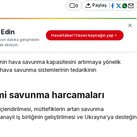
Paylaş
0
 Edin
HavaHaber'i favori kaynağın yap
son dakika gelişmeleri
ak ekleyin.
’nin hava savunma kapasitesini artırmaya yönelik
hava savunma sistemlerinin tedarikinin
mi savunma harcamaları
güçlendirilmesi, müttefiklerin artan savunma
ayii iş birliğinin geliştirilmesi ve Ukrayna’ya desteğin