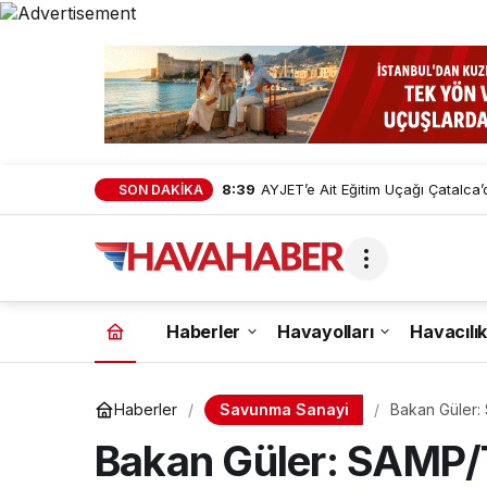
8:39
AYJET’e Ait Eğitim Uçağı Çatalca’d
SON DAKİKA
Haberler
Havayolları
Havacılık
Savunma Sanayi
Haberler
Bakan Güler: 
Bakan Güler: SAMP/T 