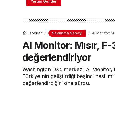
Yorum Gönder
Savunma Sanayi
Haberler
Al Monitor: M
Al Monitor: Mısır, F
değerlendiriyor
Washington D.C. merkezli Al Monitor, 
Türkiye'nin geliştirdiği beşinci nesil 
değerlendirdiğini öne sürdü.
Hava Haber
tarafından yayınlandı
30 Haziran 2026, 11:43
yayınlandı