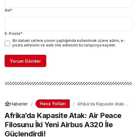
Ad
*
E-Posta
*
Bir dahaki sefere yorum yaptığımda kullanılmak üzere adımı, e-
posta adresimi ve web site adresimi bu tarayıcıya kaydet.
Yorum Gönder
Hava Yolları
Haberler
Afrika’da Kapasite Atak:
Air Peace Filosunu İki
Afrika’da Kapasite Atak: Air Peace
Yeni Airbus A320 İle
Güçlendirdi!
Filosunu İki Yeni Airbus A320 İle
Güçlendirdi!