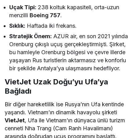
Uçak Tipi:
238 koltuk kapasiteli, orta-uzun
menzilli
Boeing
757
.
Sıklık:
Haftada iki frekans.
Stratejik Önem:
AZUR air, en son 2021 yılında
Orenburg çıkışlı uçuş gerçekleştirmişti. Şirket,
bu hamleyle Orenburg bölgesi ve çevre illerde
yaşayan Rus turistlerin aktarmasız ve konforlu
bir şekilde Antalya’ya ulaşmasını hedefliyor.
VietJet Uzak Doğu’yu Ufa’ya
Bağladı
Bir diğer hareketlilik ise Rusya’nın Ufa kentinde
yaşandı. Vietnam’ın dinamik havayolu şirketi
VietJet
, Ufa ile Vietnam’ın dünyaca ünlü turizm
cenneti Nha Trang (Cam Ranh Havalimanı)
arasında doğrudan uçuş programını başlattı.