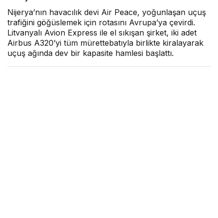
Nijerya’nın havacılık devi Air Peace, yoğunlaşan uçuş
trafiğini göğüslemek için rotasını Avrupa’ya çevirdi.
Litvanyalı Avion Express ile el sıkışan şirket, iki adet
Airbus A320’yi tüm mürettebatıyla birlikte kiralayarak
uçuş ağında dev bir kapasite hamlesi başlattı.
Hava Haber
tarafından yayınlandı
22 Mayıs 2026, 11:52
yayınlandı
2dk, 7sn