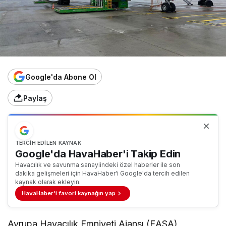
Google'da Abone Ol
Paylaş
TERCIH EDILEN KAYNAK
Google'da HavaHaber'i Takip Edin
Havacılık ve savunma sanayiindeki özel haberler ile son
dakika gelişmeleri için HavaHaber'i Google'da tercih edilen
kaynak olarak ekleyin.
HavaHaber'i favori kaynağın yap
Avrupa Havacılık Emniyeti Ajansı (EASA),