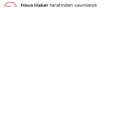
Hava Haber
tarafından yayınlandı
18 Ocak 2019, 11:42
yayınlandı
0dk, 48sn
Fotoğraf: Cumali Selvi
Google'da Abone Ol