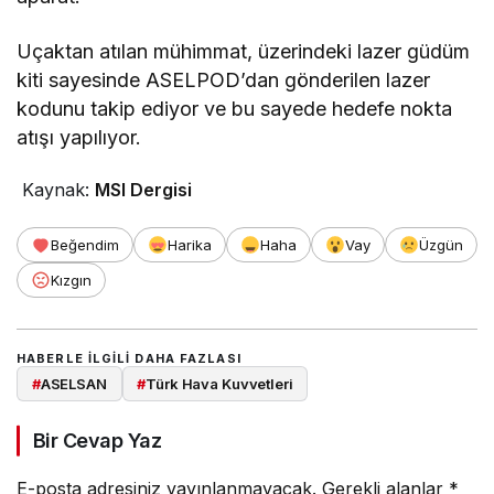
Uçaktan atılan mühimmat, üzerindeki lazer güdüm
kiti sayesinde ASELPOD’dan gönderilen lazer
kodunu takip ediyor ve bu sayede hedefe nokta
atışı yapılıyor.
Kaynak:
MSI Dergisi
Beğendim
Harika
Haha
Vay
Üzgün
Kızgın
HABERLE ILGILI DAHA FAZLASI
#
ASELSAN
#
Türk Hava Kuvvetleri
Bir Cevap Yaz
E-posta adresiniz yayınlanmayacak.
Gerekli alanlar
*