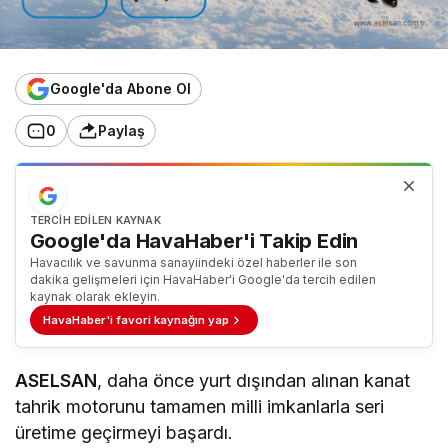
Google'da Abone Ol
0
Paylaş
TERCIH EDILEN KAYNAK
Google'da HavaHaber'i Takip Edin
Havacılık ve savunma sanayiindeki özel haberler ile son
dakika gelişmeleri için HavaHaber'i Google'da tercih edilen
kaynak olarak ekleyin.
HavaHaber'i favori kaynağın yap
ASELSAN
, daha önce yurt dışından alınan kanat
tahrik motorunu tamamen milli imkanlarla seri
üretime geçirmeyi başardı.