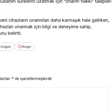
 kullanım sürelerini uzatmak için “onarım hakkı” talepleri
eni cihazların onarımları daha karmaşık hale gelirken,
hazları onarmak için bilgi ve deneyime sahip,
nu belirtti.
Üzgün
Kızgın
lanlar
*
ile işaretlenmişlerdir