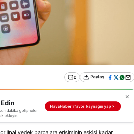
Paylaş
0
 Edin
HavaHaber'i favori kaynağın yap
son dakika gelişmeleri
ak ekleyin.
orijinal yedek parçalara erişiminin eskisi kadar