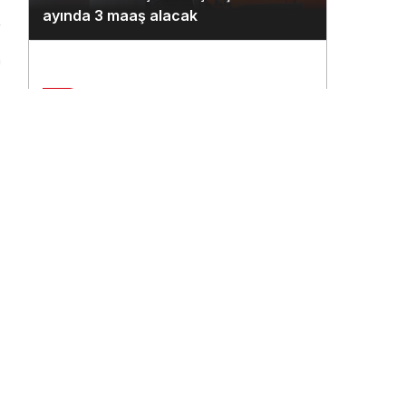
ayında 3 maaş alacak
n
2
Çukurova Havalimanı’na ilk seferi
THY uçağı yaptı
3
THY’nin 500. uçağına ismi çalışanlar
verecek
4