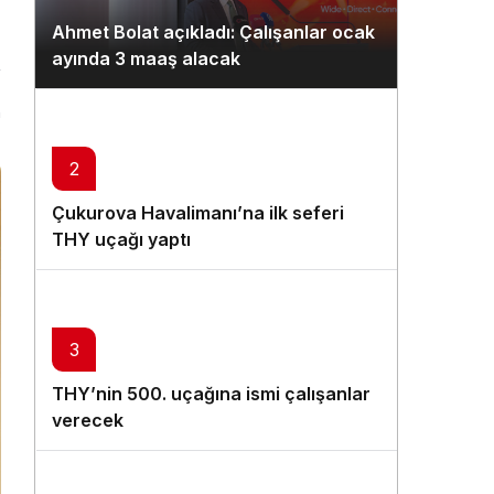
Gündüz Modu
Ahmet Bolat açıkladı: Çalışanlar ocak
Gündüz modunu seçin.
ayında 3 maaş alacak
Gece Modu
n
Gece modunu seçin.
2
Sistem Modu
Çukurova Havalimanı’na ilk seferi
Sistem modunu seçin.
THY uçağı yaptı
3
THY’nin 500. uçağına ismi çalışanlar
verecek