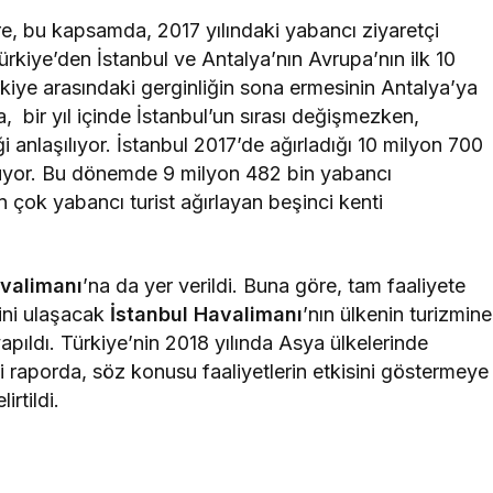
re, bu kapsamda, 2017 yılındaki yabancı ziyaretçi
ürkiye’den İstanbul ve Antalya’nın Avrupa’nın ilk 10
rkiye arasındaki gerginliğin sona ermesinin Antalya’ya
rda, bir yıl içinde İstanbul’un sırası değişmezken,
 anlaşılıyor. İstanbul 2017’de ağırladığı 10 milyon 700
unuyor. Bu dönemde 9 milyon 482 bin yabancı
n çok yabancı turist ağırlayan beşinci kenti
avalimanı
’na da yer verildi. Buna göre, tam faaliyete
sini ulaşacak
İstanbul Havalimanı
’nın ülkenin turizmine
apıldı. Türkiye’nin 2018 yılında Asya ülkelerinde
iği raporda, söz konusu faaliyetlerin etkisini göstermeye
rtildi.