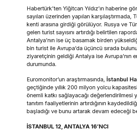
Habertürk’ten Yiğitcan Yıldız’ın haberine gö
sayıları üzerinden yapılan karşılaştırmada, T
kenti arasına girdiği görülüyor. Rusya ve Tü
gelen turist sayısını artırdığı belirtilen rapo
Antalya’nın ise üç basamak birden yükseldiği
bin turist ile Avrupa’da üçüncü sırada bul
ziyaretçinin geldiği Antalya ise Avrupa’nın e
durumunda.
Euromonitor’un araştırmasında,
İstanbul H
geçtiğinde yıllık 200 milyon yolcu kapasite
önemli katkı sağlayacağı değerlendirilmesi y
tanıtım faaliyetlerinin artırdığının kaydedild
başladığı ve bunu artarak devam edeceği beli
İSTANBUL 12, ANTALYA 16’NCI