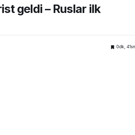
st geldi – Ruslar ilk
0dk, 41s