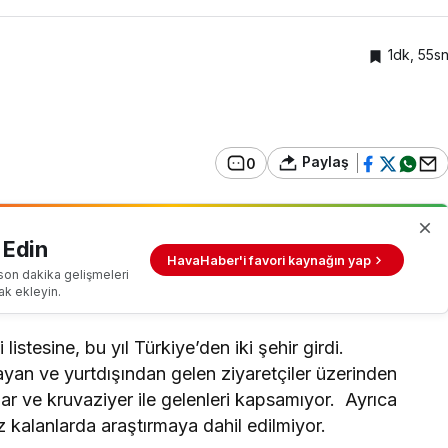
1dk, 55s
Paylaş
0
 Edin
HavaHaber'i favori kaynağın yap
son dakika gelişmeleri
ak ekleyin.
istesine, bu yıl Türkiye’den iki şehir girdi.
ayan ve yurtdışından gelen ziyaretçiler üzerinden
cular ve kruvaziyer ile gelenleri kapsamıyor. Ayrıca
z kalanlarda araştırmaya dahil edilmiyor.