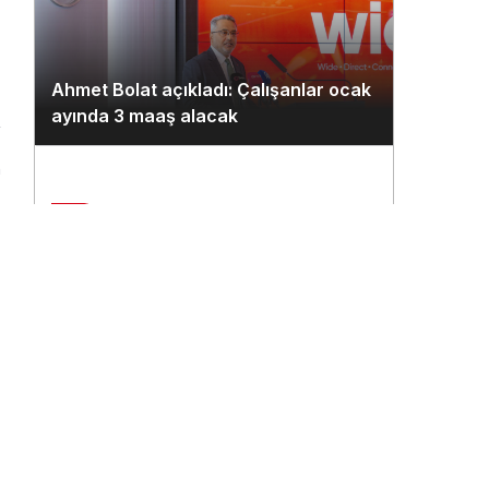
Ahmet Bolat açıkladı: Çalışanlar ocak
ayında 3 maaş alacak
n
2
Çukurova Havalimanı’na ilk seferi
THY uçağı yaptı
3
THY’nin 500. uçağına ismi çalışanlar
verecek