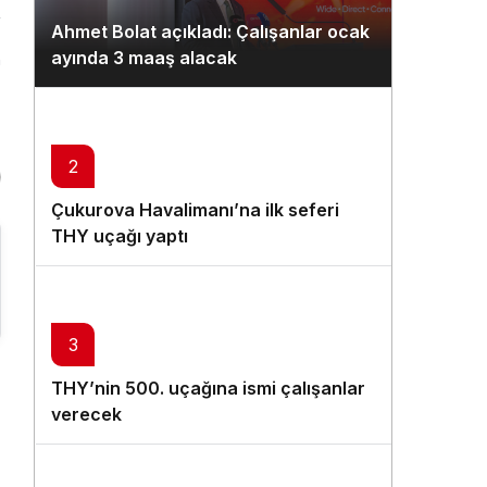
Gündüz Modu
Ahmet Bolat açıkladı: Çalışanlar ocak
Gündüz modunu seçin.
ayında 3 maaş alacak
n
Gece Modu
Gece modunu seçin.
2
Sistem Modu
Çukurova Havalimanı’na ilk seferi
Sistem modunu seçin.
THY uçağı yaptı
3
THY’nin 500. uçağına ismi çalışanlar
verecek