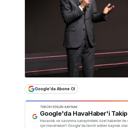
Google'da Abone Ol
TERCIH EDILEN KAYNAK
Google'da HavaHaber'i Takip
Havacılık ve savunma sanayiindeki özel haberler ile 
için HavaHaber'i Google'da tercih edilen kaynak olar