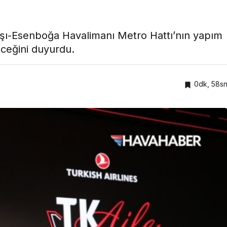
şı-Esenboğa Havalimanı Metro Hattı’nın yapım
eceğini duyurdu.
0dk, 58s