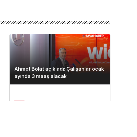
Ahmet Bolat açıkladı: Çalışanlar ocak
ayında 3 maaş alacak
2
n
Çukurova Havalimanı’na ilk seferi
THY uçağı yaptı