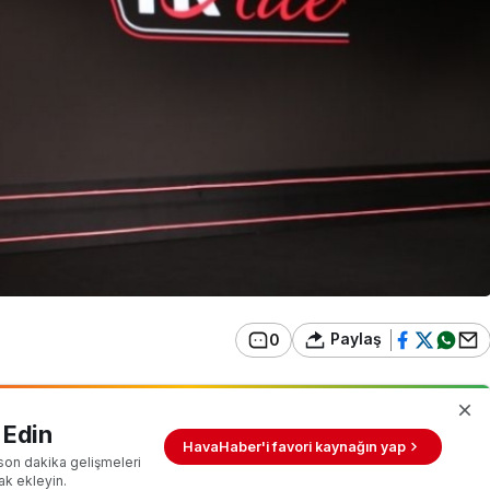
Paylaş
0
 Edin
HavaHaber'i favori kaynağın yap
son dakika gelişmeleri
ak ekleyin.