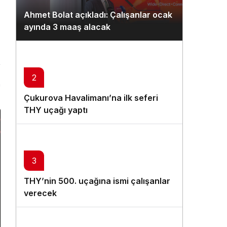
Gündüz Modu
Ahmet Bolat açıkladı: Çalışanlar ocak
Gündüz modunu seçin.
ayında 3 maaş alacak
Gece Modu
Gece modunu seçin.
2
n
Sistem Modu
Çukurova Havalimanı’na ilk seferi
Sistem modunu seçin.
THY uçağı yaptı
3
THY’nin 500. uçağına ismi çalışanlar
verecek