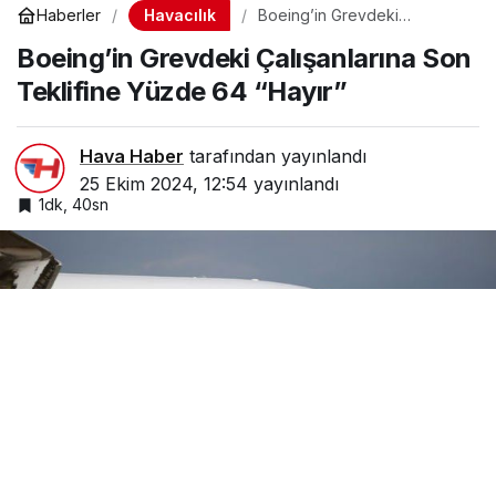
Havacılık
Haberler
Boeing’in Grevdeki
Çalışanlarına Son Teklifine
Boeing’in Grevdeki Çalışanlarına Son
Yüzde 64 “Hayır”
Teklifine Yüzde 64 “Hayır”
Hava Haber
tarafından yayınlandı
25 Ekim 2024, 12:54
yayınlandı
1dk, 40sn