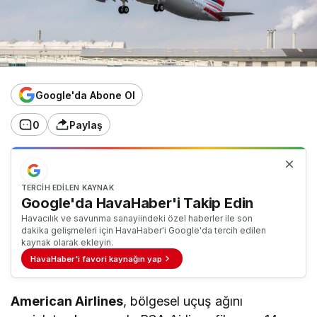
Google'da Abone Ol
0
Paylaş
TERCIH EDILEN KAYNAK
Google'da HavaHaber'i Takip Edin
Havacılık ve savunma sanayiindeki özel haberler ile son
dakika gelişmeleri için HavaHaber'i Google'da tercih edilen
kaynak olarak ekleyin.
HavaHaber'i favori kaynağın yap
American Airlines
, bölgesel uçuş ağını