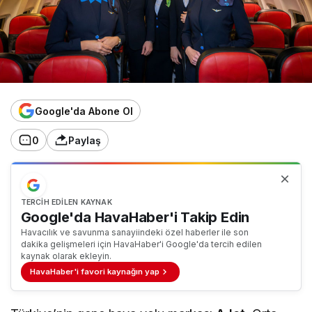
Google'da Abone Ol
0
Paylaş
TERCIH EDILEN KAYNAK
Google'da HavaHaber'i Takip Edin
Havacılık ve savunma sanayiindeki özel haberler ile son
dakika gelişmeleri için HavaHaber'i Google'da tercih edilen
kaynak olarak ekleyin.
HavaHaber'i favori kaynağın yap