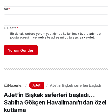
Ad
*
E-Posta
*
Bir dahaki sefere yorum yaptığımda kullanılmak üzere adımı, e-
posta adresimi ve web site adresimi bu tarayıcıya kaydet.
Yorum Gönder
AJet
Haberler
AJet’in Bişkek seferleri başladı…
Sabiha Gökçen Havalimanı’ndan
AJet’in Bişkek seferleri başladı…
özel kutlama
Sabiha Gökçen Havalimanı’ndan özel
kutlama