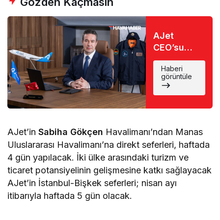
Gözden Kaçmasın
AJet
CEO’su
Kerem Sarp
Haberi
açıkladı:
görüntüle
AJet
2025’te 6,
2026
yılında ise
20 yeni hat
AJet’in
Sabiha Gökçen
Havalimanı’ndan Manas
açacak
Uluslararası Havalimanı’na direkt seferleri, haftada
4 gün yapılacak. İki ülke arasındaki turizm ve
ticaret potansiyelinin gelişmesine katkı sağlayacak
AJet’in İstanbul-Bişkek seferleri; nisan ayı
itibarıyla haftada 5 gün olacak.