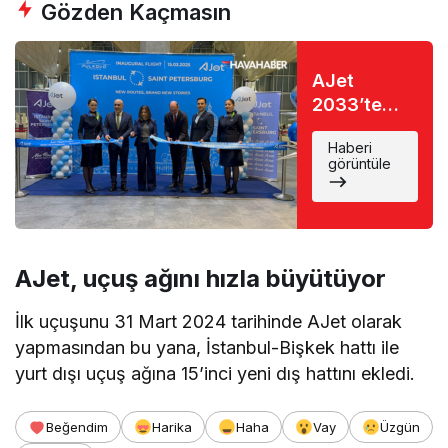
Gözden Kaçmasın
AJet
2033’te
208 uçaklık
Haberi
bir filoya
görüntüle
ulaşacak:
Bu yıl 6
yeni hat
daha
açılacak
AJet, uçuş ağını hızla büyütüyor
İlk uçuşunu 31 Mart 2024 tarihinde AJet olarak
yapmasından bu yana, İstanbul-Bişkek hattı ile
yurt dışı uçuş ağına 15’inci yeni dış hattını ekledi.
Beğendim
Harika
Haha
Vay
Üzgün