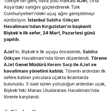
Türkiye’nin genç hava yolu markası
AJet
, Orta
Asya’daki varlığını güçlendirerek Türk
Cumhuriyetleri’ndeki uçuş ağını genişletmeyi
sürdürüyor.
İstanbul
Sabiha Gökçen
Havalimanı’ndan Kırgızistan’ın başkenti
Bişkek’e ilk sefer, 24 Mart, Pazartesi günü
yapıldı.
AJet
’in, Bişkek’e ilk uçuşu öncesinde,
Sabiha
Gökçen
Havalimanı’nda tören düzenlendi.
Törene
AJet
Genel Müdürü
Kerem Sarp
ile
AJet
ve
havalimanı yönetimi katıldı.
Törenin ardından ilk
sefere katılan yolculara uçakta ikramlarda
bulunuldu. 5 saat süren yolculuğun ardından uçak,
Bişkek’teki Manas Uluslararası Havalimanı’nda
törenle karşılandı.