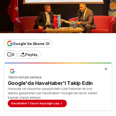
Google'da Abone Ol
0
Paylaş
TERCIH EDILEN KAYNAK
Google'da HavaHaber'i Takip Edin
Havacılık ve savunma sanayiindeki özel haberler ile son
dakika gelişmeleri için HavaHaber'i Google'da tercih edilen
kaynak olarak ekleyin.
HavaHaber'i favori kaynağın yap