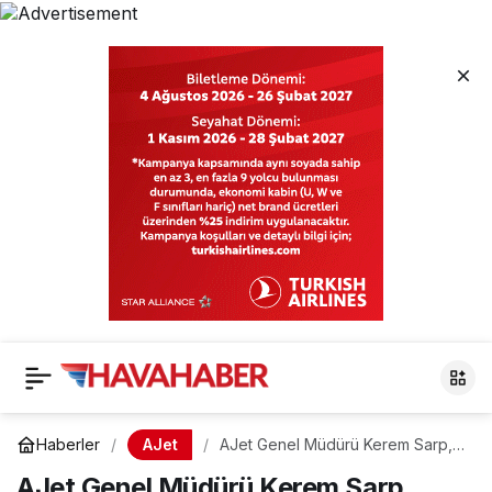
AJet
Haberler
AJet Genel Müdürü Kerem Sarp,
Diyarbakır’da Üniversite
AJet Genel Müdürü Kerem Sarp,
Öğrencileriyle Buluştu