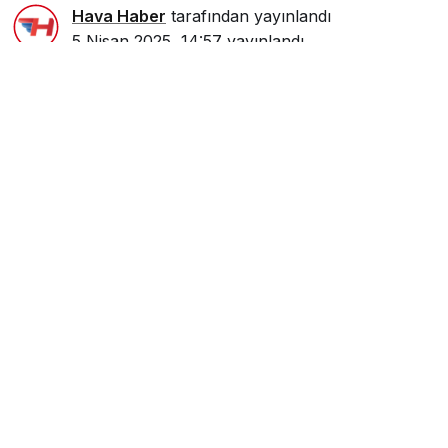
Hava Haber
tarafından yayınlandı
5 Nisan 2025, 14:57
yayınlandı
0dk, 47sn
Google'da Abone Ol
0
Paylaş