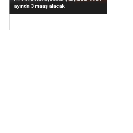
ayında 3 maaş alacak
2
Çukurova Havalimanı’na ilk seferi
n
THY uçağı yaptı
3
THY’nin 500. uçağına ismi çalışanlar
verecek