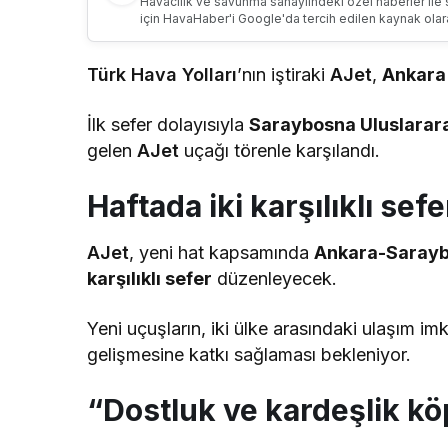
Havacılık ve savunma sanayiindeki özel haberler ile 
için HavaHaber'i Google'da tercih edilen kaynak olar
Türk Hava Yolları
’nın iştiraki
AJet
,
Ankara
İlk sefer dolayısıyla
Saraybosna Uluslarar
gelen
AJet
uçağı törenle karşılandı.
Haftada iki karşılıklı sefe
AJet
, yeni hat kapsamında
Ankara-Saray
karşılıklı sefer
düzenleyecek.
Yeni uçuşların, iki ülke arasındaki ulaşım imkan
gelişmesine katkı sağlaması bekleniyor.
“Dostluk ve kardeşlik kö