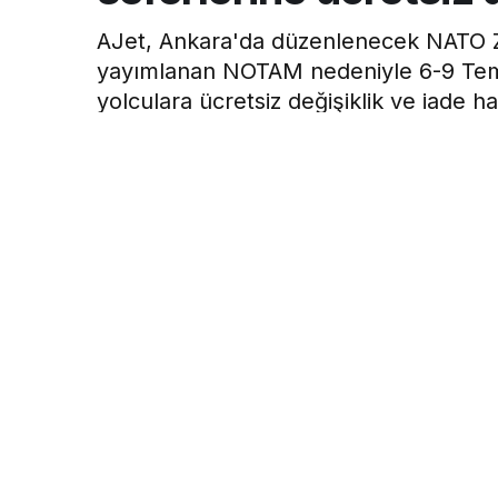
AJet, Ankara'da düzenlenecek NATO Z
yayımlanan NOTAM nedeniyle 6-9 Temmuz 
yolculara ücretsiz değişiklik ve iade h
Hava Haber
tarafından yayınlandı
1 Temmuz 2026, 18:59
yayınlandı