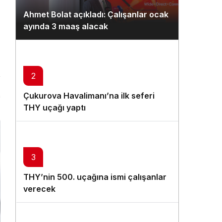
Gündüz Modu
Ahmet Bolat açıkladı: Çalışanlar ocak
Gündüz modunu seçin.
ayında 3 maaş alacak
Gece Modu
Gece modunu seçin.
2
Sistem Modu
Çukurova Havalimanı’na ilk seferi
n
Sistem modunu seçin.
THY uçağı yaptı
3
THY’nin 500. uçağına ismi çalışanlar
verecek