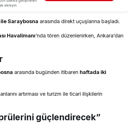
son dakika gelişmeleri
ak ekleyin.
 ile Saraybosna
arasında direkt uçuşlarına başladı.
ası Havalimanı
‘nda tören düzenlenirken, Ankara’dan
r
bosna
arasında bugünden itibaren
haftada iki
larını artırması ve turizm ile ticari ilişkilerin
prülerini güçlendirecek”