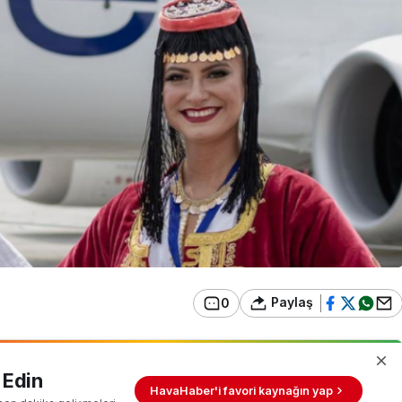
Paylaş
0
 Edin
HavaHaber'i favori kaynağın yap