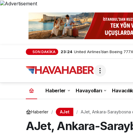
23:24
United Airlines’dan Boeing 777X 
SON DAKİKA
Haberler
Havayolları
Havacılık
AJet
Haberler
AJet, Ankara-Saraybosna d
AJet, Ankara-Sarayb