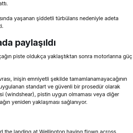
ttı.
asında yaşanan şiddetli türbülans nedeniyle adeta
i.
da paylaşıldı
ağın piste oldukça yaklaştıktan sonra motorlarına güç
ası, inişin emniyetli şekilde tamamlanamayacağının
n uygulanan standart ve güvenli bir prosedür olarak
esi (windshear), pistin uygun olmaması veya diğer
çağın yeniden yaklaşması sağlanıyor.
 the landing at Wellington having flown across