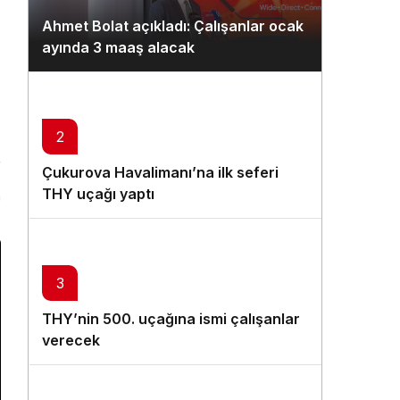
Gündüz Modu
Ahmet Bolat açıkladı: Çalışanlar ocak
Gündüz modunu seçin.
ayında 3 maaş alacak
Gece Modu
Gece modunu seçin.
2
Sistem Modu
Çukurova Havalimanı’na ilk seferi
Sistem modunu seçin.
THY uçağı yaptı
n
3
THY’nin 500. uçağına ismi çalışanlar
verecek