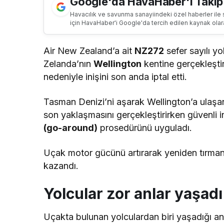
Google'da HavaHaber'i Takip
Havacılık ve savunma sanayiindeki özel haberler ile 
için HavaHaber'i Google'da tercih edilen kaynak olar
Air New Zealand’a ait
NZ272
sefer sayılı y
Zelanda’nın
Wellington
kentine gerçekleşti
nedeniyle inişini son anda iptal etti.
Tasman Denizi’ni aşarak Wellington’a ulaşa
son yaklaşmasını gerçekleştirirken güvenli i
(go-around)
prosedürünü uyguladı.
Uçak motor gücünü artırarak yeniden tırmanış
kazandı.
Yolcular zor anlar yaşadı
Uçakta bulunan yolculardan biri yaşadığı an