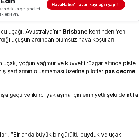
 Edin
HavaHaber'i favori kaynağın yap
son dakika gelişmeleri
ak ekleyin.
olcu uçağı, Avustralya’nın
Brisbane
kentinden Yeni
rdiği uçuşun ardından olumsuz hava koşulları
n uçak, yoğun yağmur ve kuvvetli rüzgar altında piste
niş şartlarının oluşmaması üzerine pilotlar
pas geçme
a geçti ve ikinci yaklaşma için emniyetli şekilde irtifa
ları, “Bir anda büyük bir gürültü duyduk ve uçak