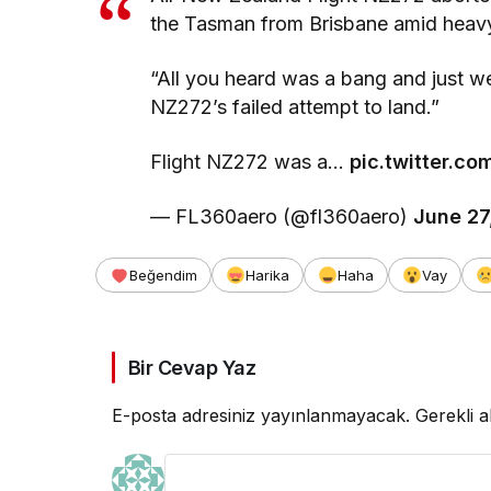
the Tasman from Brisbane amid heavy
“All you heard was a bang and just w
NZ272’s failed attempt to land.”
Flight NZ272 was a…
pic.twitter.
— FL360aero (@fl360aero)
June 27
Beğendim
Harika
Haha
Vay
Bir Cevap Yaz
E-posta adresiniz yayınlanmayacak.
Gerekli a