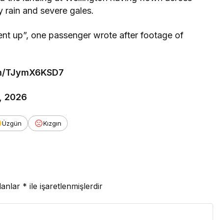
 rain and severe gales.
ent up”, one passenger wrote after footage of
com/TJymX6KSD7
, 2026
Üzgün
Kızgın
lanlar
*
ile işaretlenmişlerdir