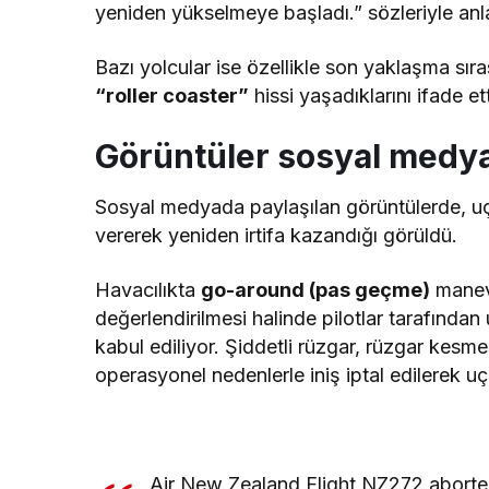
yeniden yükselmeye başladı.” sözleriyle anla
Bazı yolcular ise özellikle son yaklaşma sır
“roller coaster”
hissi yaşadıklarını ifade ett
Görüntüler sosyal medya
Sosyal medyada paylaşılan görüntülerde, uç
vererek yeniden irtifa kazandığı görüldü.
Havacılıkta
go-around (pas geçme)
manevr
değerlendirilmesi halinde pilotlar tarafında
kabul ediliyor. Şiddetli rüzgar, rüzgar kesm
operasyonel nedenlerle iniş iptal edilerek u
Air New Zealand Flight NZ272 aborted