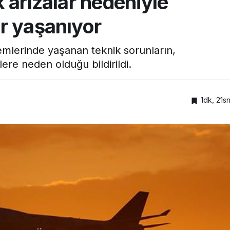
 arızalar nedeniyle
r yaşanıyor
temlerinde yaşanan teknik sorunların,
re neden olduğu bildirildi.
1dk, 21s