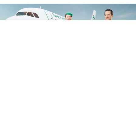
Google'da Abone Ol
0
Paylaş
TERCIH EDILEN KAYNAK
Google'da HavaHaber'i Takip Edin
Havacılık ve savunma sanayiindeki özel haberler ile son
dakika gelişmeleri için HavaHaber'i Google'da tercih edilen
kaynak olarak ekleyin.
HavaHaber'i favori kaynağın yap