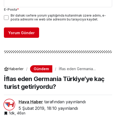
E-Posta
*
Bir dahaki sefere yorum yaptığımda kullanılmak üzere adımı, e-
posta adresimi ve web site adresimi bu tarayıcıya kaydet.
Yorum Gönder
Gündem
Haberler
İflas eden Germania
Türkiye’ye kaç turist
İflas eden Germania Türkiye’ye kaç
getiriyordu?
turist getiriyordu?
Hava Haber
tarafından yayınlandı
5 Şubat 2019, 18:10
yayınlandı
1dk, 46sn