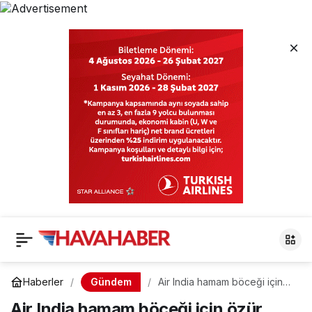
Gündem
Haberler
Air India hamam böceği için
özür diledi
Air India hamam böceği için özür