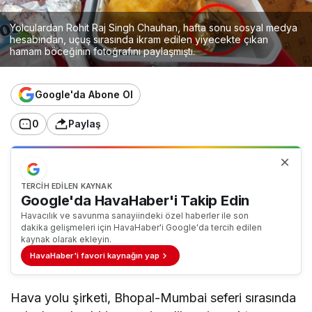
Yolculardan Rohit Raj Singh Chauhan, hafta sonu sosyal medya
hesabından, uçuş sırasında ikram edilen yiyecekte çıkan
hamam böceğinin fotoğrafını paylaşmıştı.
Google'da Abone Ol
0
Paylaş
TERCIH EDILEN KAYNAK
Google'da HavaHaber'i Takip Edin
Havacılık ve savunma sanayiindeki özel haberler ile son
dakika gelişmeleri için HavaHaber'i Google'da tercih edilen
kaynak olarak ekleyin.
HavaHaber'i favori kaynağın yap
Hava yolu şirketi, Bhopal-Mumbai seferi sırasında