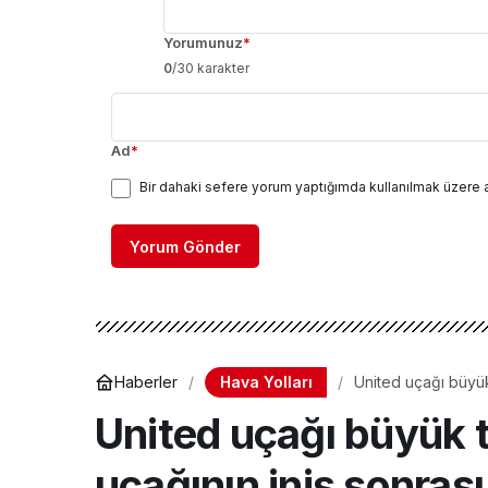
Yorumunuz
*
0
/30 karakter
Ad
*
Bir dahaki sefere yorum yaptığımda kullanılmak üzere 
Yorum Gönder
Hava Yolları
Haberler
United uçağı büyük 
United uçağı büyük te
uçağının iniş sonras