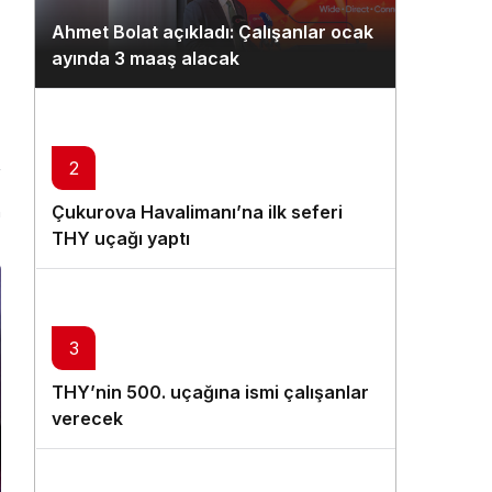
Gündüz Modu
Ahmet Bolat açıkladı: Çalışanlar ocak
Gündüz modunu seçin.
ayında 3 maaş alacak
Gece Modu
Gece modunu seçin.
2
Sistem Modu
Çukurova Havalimanı’na ilk seferi
n
Sistem modunu seçin.
THY uçağı yaptı
3
THY’nin 500. uçağına ismi çalışanlar
verecek