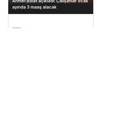
Ahmet Bolat açıkladı: Çalışanlar ocak
ayında 3 maaş alacak
n
2
Çukurova Havalimanı’na ilk seferi
THY uçağı yaptı
3
THY’nin 500. uçağına ismi çalışanlar
verecek