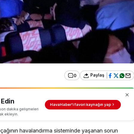
Paylaş
0
 Edin
HavaHaber'i favori kaynağın yap
son dakika gelişmeleri
ak ekleyin.
uçağının havalandırma sisteminde yaşanan sorun