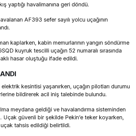
ış yaptığı havalimanına geri döndü.
havalanan AF393 sefer sayılı yolcu uçağının
andı.
duman kaplarken, kabin memurlarının yangın söndürme
F-GSQD kuyruk tescilli uçağın 52 numaralı sırasında
lı hasar oluştuğu ifade edildi.
ŞANDI
r elektrik kesintisi yaşanırken, uçağın pilotları durumu
erine bildirerek acil iniş talebinde bulundu.
rtılma meydana geldiği ve havalandırma sisteminden
i. Uçak güvenli bir şekilde Pekin’e teker koyarken,
çak tahsis edildiği belirtildi.