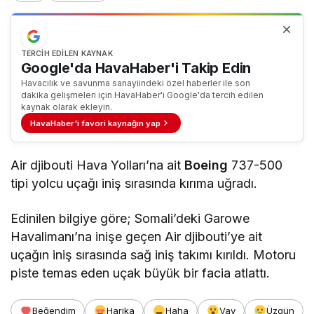
TERCIH EDILEN KAYNAK
Google'da HavaHaber'i Takip Edin
Havacılık ve savunma sanayiindeki özel haberler ile son
dakika gelişmeleri için HavaHaber'i Google'da tercih edilen
kaynak olarak ekleyin.
HavaHaber'i favori kaynağın yap
Air djibouti Hava Yolları’na ait
Boeing
737-500
tipi yolcu uçağı iniş sırasında kırıma uğradı.
Edinilen bilgiye göre; Somali’deki Garowe
Havalimanı’na inişe geçen Air djibouti’ye ait
uçağın iniş sırasında sağ iniş takımı kırıldı. Motoru
piste temas eden uçak büyük bir facia atlattı.
Beğendim
Harika
Haha
Vay
Üzgün