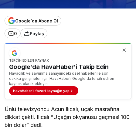
Google'da Abone Ol
0
Paylaş
TERCIH EDILEN KAYNAK
Google'da HavaHaber'i Takip Edin
Havacılık ve savunma sanayiindeki özel haberler ile son
dakika gelişmeleri için HavaHaber'i Google'da tercih edilen
kaynak olarak ekleyin.
HavaHaber'i favori kaynağın yap
Ünlü televizyoncu Acun Ilıcalı, uçak masrafına
dikkat çekti. Ilıcalı “Uçağın okyanusu geçmesi 100
bin dolar” dedi.