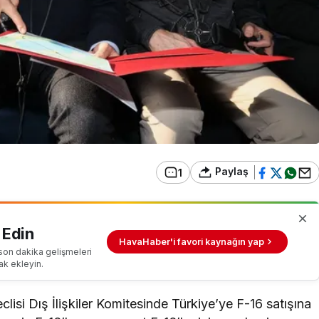
Paylaş
1
 Edin
HavaHaber'i favori kaynağın yap
son dakika gelişmeleri
ak ekleyin.
lisi Dış İlişkiler Komitesinde Türkiye’ye F-16 satışına