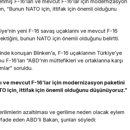
nilenmiş F-16’ları ve mevcut F-16’lar için modernizasyon
ken, “Bunun NATO için, ittifak için önemli olduğunu
kiye’nin yeni F-16 savaş uçaklarını ve mevcut F-16
rektiğini, bunun NATO için önemli olduğunu belirtti.
sinde konuşan Blinken’a, F-16 uçaklarının Türkiye’ye
u F-16’ları “ABD’nin müttefikleri ve ortaklarına karşı
ımlar” soruldu.
rı ve mevcut F-16’lar için modernizasyon paketini
O için, ittifak için önemli olduğunu düşünüyoruz.”
rilimlerin azaltılması ve gerilime neden olacak eylem
ı ifade eden ABD’li Bakan, şunları söyledi: