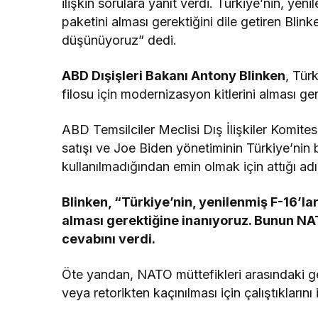
ilişkin sorulara yanıt verdi. Türkiye’nin, ye
paketini alması gerektiğini dile getiren Blin
düşünüyoruz” dedi.
ABD Dışişleri Bakanı Antony Blinken
, Tür
filosu için modernizasyon kitlerini alması ge
ABD Temsilciler Meclisi Dış İlişkiler Komite
satışı ve Joe Biden yönetiminin Türkiye’nin b
kullanılmadığından emin olmak için attığı ad
Blinken, “Türkiye’nin, yenilenmiş F-16’la
alması gerektiğine inanıyoruz. Bunun NAT
cevabını verdi.
Öte yandan, NATO müttefikleri arasındaki ge
veya retorikten kaçınılması için çalıştıkların