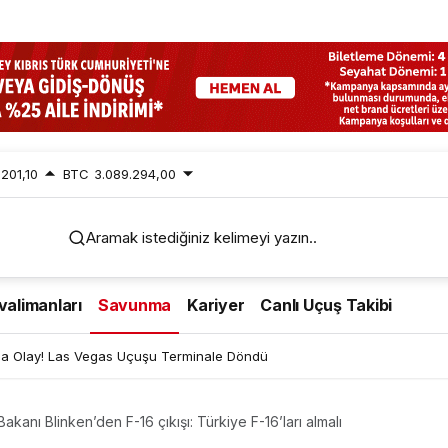
.201,10
BTC
3.089.294,00
Aramak istediğiniz kelimeyi yazın..
valimanları
Savunma
Kariyer
Canlı Uçuş Takibi
Uçaklar Çarpışıyordu! Jetstar A320 Son Anda Durdu
Bakanı Blinken’den F-16 çıkışı: Türkiye F-16’ları almalı