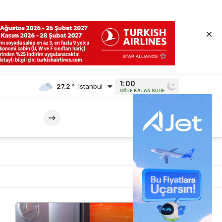
1:00
27.2 °
Istanbul
ÖĞLE KALAN SÜRE
Mod
değiştir