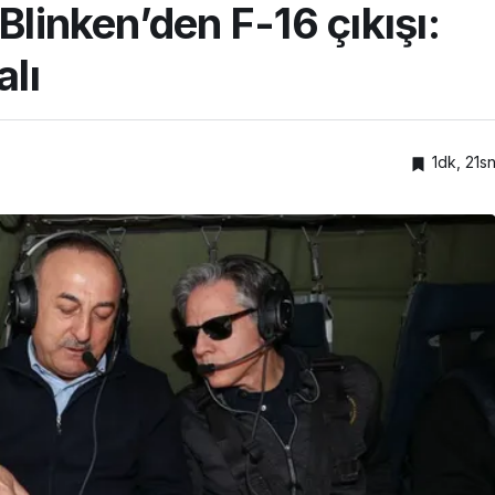
Blinken’den F-16 çıkışı:
alı
1dk, 21s