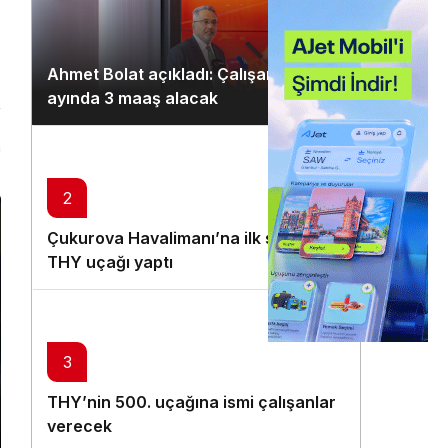
Gündüz Modu
Gündüz modunu seçin.
Ahmet Bolat açıkladı: Çalışanlar ocak
Gece Modu
ayında 3 maaş alacak
Gece modunu seçin.
n
Sistem Modu
2
Sistem modunu seçin.
Çukurova Havalimanı’na ilk seferi
THY uçağı yaptı
3
THY’nin 500. uçağına ismi çalışanlar
verecek