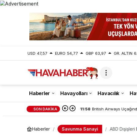
USD
47,57
EURO
54,77
GBP
63,97
GR. ALTIN
6
Haberler
Havayolları
Havacılık
Ha
11:54
Sydney Havalimanı’nda 
SON DAKİKA
Savunma Sanayi
Haberler
ABD Dışişleri 