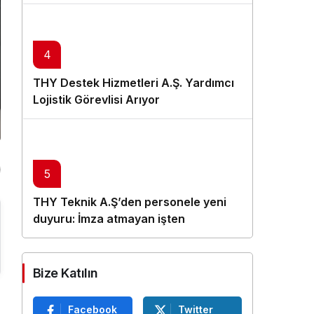
4
THY Destek Hizmetleri A.Ş. Yardımcı
Lojistik Görevlisi Arıyor
5
THY Teknik A.Ş’den personele yeni
duyuru: İmza atmayan işten
çıkarılacak
Bize Katılın
Facebook
Twitter