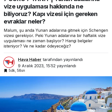
vizesi için gereken evraklar
vize uygulaması hakkında ne
neler?
biliyoruz? Kapı vizesi için gereken
evraklar neler?
Malum, şu anda Yunan adalarına gitmek için Schengen
vizesi gerekiyor. Peki Yunan adalarına bir haftalık vize
uygulaması ne zaman başlıyor? Hangi belgeler
isteniyor? Ve ne kadar ödeyeceğiz?
Hava Haber
tarafından yayınlandı
9 Aralık 2023, 15:52
yayınlandı
5dk, 58sn