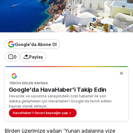
Google'da Abone Ol
0
Paylaş
TERCIH EDILEN KAYNAK
Google'da HavaHaber'i Takip Edin
Havacılık ve savunma sanayiindeki özel haberler ile son
dakika gelişmeleri için HavaHaber'i Google'da tercih edilen
kaynak olarak ekleyin.
HavaHaber'i favori kaynağın yap
Birden üzerimize yağan ‘Yunan adalarına vize