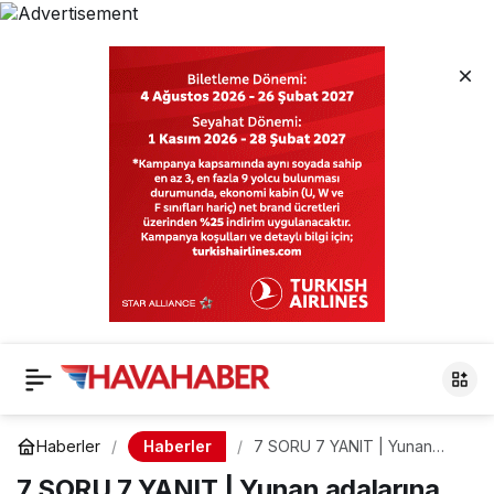
Haberler
Haberler
7 SORU 7 YANIT | Yunan
adalarına vize uygulaması
7 SORU 7 YANIT | Yunan adalarına
hakkında ne biliyoruz? Kapı