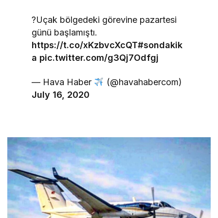
?Uçak bölgedeki görevine pazartesi
günü başlamıştı.
https://t.co/xKzbvcXcQT
#sondakik
a
pic.twitter.com/g3Qj7Odfgj
— Hava Haber
(@havahabercom)
July 16, 2020