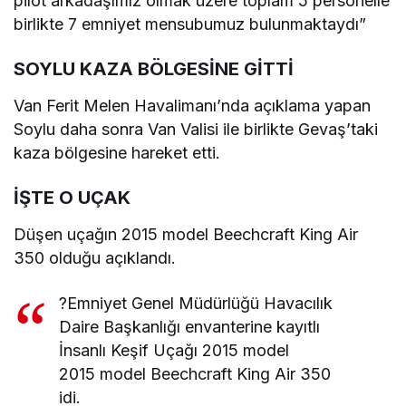
pilot arkadaşımız olmak üzere toplam 5 personelle
birlikte 7 emniyet mensubumuz bulunmaktaydı”
SOYLU KAZA BÖLGESİNE GİTTİ
Van Ferit Melen Havalimanı’nda açıklama yapan
Soylu daha sonra Van Valisi ile birlikte Gevaş’taki
kaza bölgesine hareket etti.
İŞTE O UÇAK
Düşen uçağın 2015 model Beechcraft King Air
350 olduğu açıklandı.
?Emniyet Genel Müdürlüğü Havacılık
Daire Başkanlığı envanterine kayıtlı
İnsanlı Keşif Uçağı 2015 model
2015 model Beechcraft King Air 350
idi.