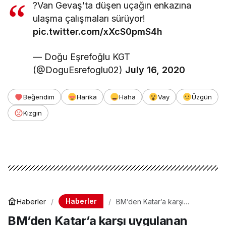
?Van Gevaş’ta düşen uçağın enkazına
ulaşma çalışmaları sürüyor!
pic.twitter.com/xXcS0pmS4h
— Doğu Eşrefoğlu KGT
(@DoguEsrefoglu02)
July 16, 2020
Beğendim
Harika
Haha
Vay
Üzgün
Kızgın
Haberler
Haberler
BM’den Katar’a karşı
uygulanan havayolu blokajı
BM’den Katar’a karşı uygulanan
için kararını verdi