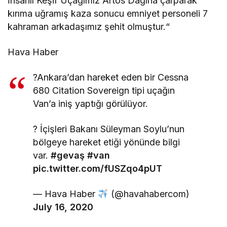
İnsanlı Keşif Uçağımız Artos Dağına çarparak
kırıma uğramış kaza sonucu emniyet personeli 7
kahraman arkadaşımız şehit olmuştur.“
Hava Haber
?Ankara’dan hareket eden bir Cessna
680 Citation Sovereign tipi uçağın
Van’a iniş yaptığı görülüyor.
? İçişleri Bakanı Süleyman Soylu’nun
bölgeye hareket etiği yönünde bilgi
var.
#gevaş
#van
pic.twitter.com/fUSZqo4pUT
— Hava Haber
(@havahabercom)
July 16, 2020