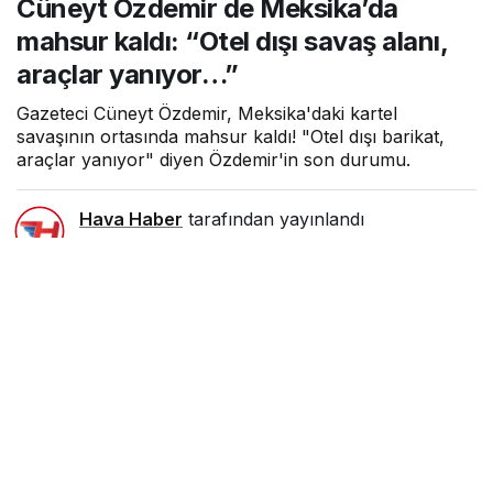
Cüneyt Özdemir de Meksika’da
“Otel dışı savaş alanı, araçlar
yanıyor…”
mahsur kaldı: “Otel dışı savaş alanı,
araçlar yanıyor…”
Gazeteci Cüneyt Özdemir, Meksika'daki kartel
savaşının ortasında mahsur kaldı! "Otel dışı barikat,
araçlar yanıyor" diyen Özdemir'in son durumu.
Hava Haber
tarafından yayınlandı
22 Şubat 2026, 23:34
yayınlandı
1dk, 28sn