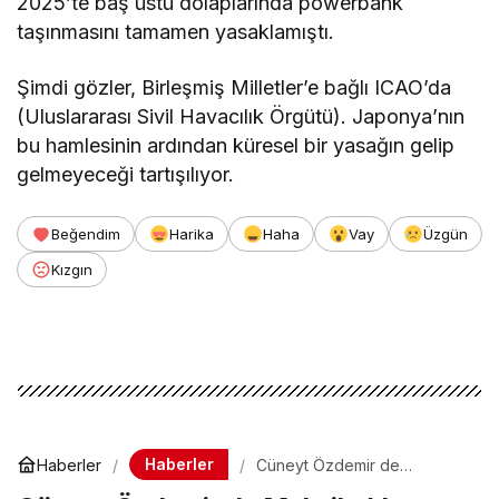
2025’te baş üstü dolaplarında powerbank
taşınmasını tamamen yasaklamıştı.
Şimdi gözler, Birleşmiş Milletler’e bağlı ICAO’da
(Uluslararası Sivil Havacılık Örgütü). Japonya’nın
bu hamlesinin ardından küresel bir yasağın gelip
gelmeyeceği tartışılıyor.
Beğendim
Harika
Haha
Vay
Üzgün
Kızgın
Haberler
Haberler
Cüneyt Özdemir de
Meksika’da mahsur kaldı: