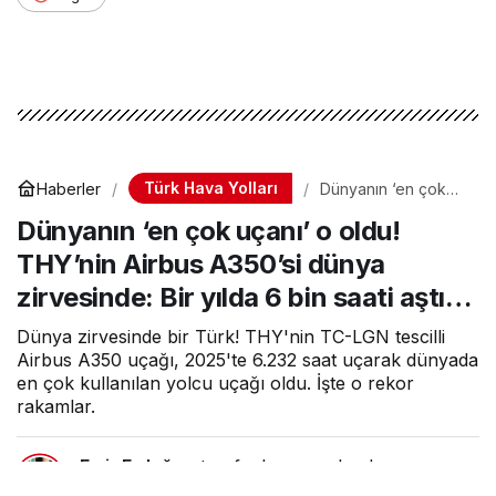
Türk Hava Yolları
Haberler
Dünyanın ‘en çok
uçanı’ o oldu!
Dünyanın ‘en çok uçanı’ o oldu!
THY’nin Airbus
A350’si dünya
THY’nin Airbus A350’si dünya
zirvesinde: Bir yılda
6 bin saati aştı…
zirvesinde: Bir yılda 6 bin saati aştı…
Dünya zirvesinde bir Türk! THY'nin TC-LGN tescilli
Airbus A350 uçağı, 2025'te 6.232 saat uçarak dünyada
en çok kullanılan yolcu uçağı oldu. İşte o rekor
rakamlar.
Emir Erdoğan
tarafından yayınlandı
2 Mart 2026, 23:22
yayınlandı