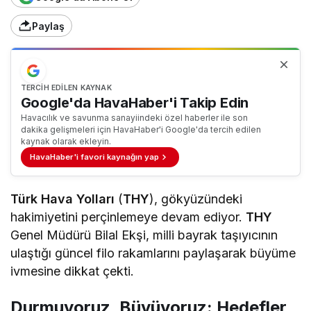
Paylaş
TERCIH EDILEN KAYNAK
Google'da HavaHaber'i Takip Edin
Havacılık ve savunma sanayiindeki özel haberler ile son
dakika gelişmeleri için HavaHaber'i Google'da tercih edilen
kaynak olarak ekleyin.
HavaHaber'i favori kaynağın yap
Türk Hava Yolları
(
THY
), gökyüzündeki
hakimiyetini perçinlemeye devam ediyor.
THY
Genel Müdürü Bilal Ekşi, milli bayrak taşıyıcının
ulaştığı güncel filo rakamlarını paylaşarak büyüme
ivmesine dikkat çekti.
Durmuyoruz, Büyüyoruz: Hedefler