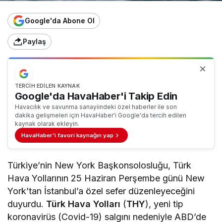
Google'da Abone Ol
Paylaş
TERCIH EDILEN KAYNAK
Google'da HavaHaber'i Takip Edin
Havacılık ve savunma sanayiindeki özel haberler ile son
dakika gelişmeleri için HavaHaber'i Google'da tercih edilen
kaynak olarak ekleyin.
HavaHaber'i favori kaynağın yap
Türkiye’nin New York Başkonsolosluğu, Türk
Hava Yollarının 25 Haziran Perşembe günü New
York’tan İstanbul’a özel sefer düzenleyeceğini
duyurdu.
Türk Hava Yolları
(
THY
), yeni tip
koronavirüs (Covid-19) salgını nedeniyle ABD’de