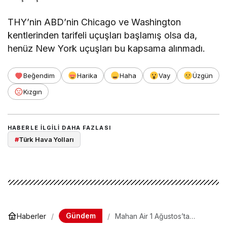
THY’nin ABD’nin Chicago ve Washington
kentlerinden tarifeli uçuşları başlamış olsa da,
henüz New York uçuşları bu kapsama alınmadı.
Beğendim
Harika
Haha
Vay
Üzgün
Kızgın
HABERLE ILGILI DAHA FAZLASI
#
Türk Hava Yolları
Gündem
Haberler
Mahan Air 1 Ağustos’ta
İstanbul seferlerine başlıyor