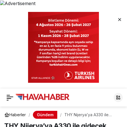
Gündem
Haberler
THY Nijerya’ya A330 ile
gidecek
THY Nijerya’ya A330 ile gidecek