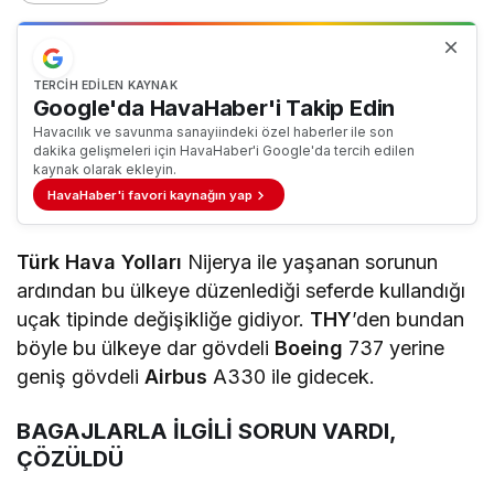
TERCIH EDILEN KAYNAK
Google'da HavaHaber'i Takip Edin
Havacılık ve savunma sanayiindeki özel haberler ile son
dakika gelişmeleri için HavaHaber'i Google'da tercih edilen
kaynak olarak ekleyin.
HavaHaber'i favori kaynağın yap
Türk Hava Yolları
Nijerya ile yaşanan sorunun
ardından bu ülkeye düzenlediği seferde kullandığı
uçak tipinde değişikliğe gidiyor.
THY
’den bundan
böyle bu ülkeye dar gövdeli
Boeing
737 yerine
geniş gövdeli
Airbus
A330 ile gidecek.
BAGAJLARLA İLGİLİ SORUN VARDI,
ÇÖZÜLDÜ