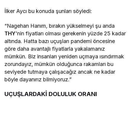
İlker Aycı bu konuda şunları söyledi:
“Nagehan Hanım, bırakın yükselmeyi şu anda
THY
’nin fiyatları olması gerekenin yüzde 25 kadar
altında. Hatta bazı uçuşları pandemi öncesine
göre daha avantajlı fiyatlarla yakalamanız
mümkün. Biz insanları yeniden uçmaya ısındırmak
zorundayız, mümkün olduğunca rakamları bu
seviyede tutmaya çalışacağız ancak ne kadar
böyle dayanırız bilmiyoruz.”
UÇUŞLARDAKİ DOLULUK ORANI
Şu aşamada uçuşlardaki doluluk oranını da
sordum.
Geçen yıl bu zamanlar yüzde 80 civarında olan