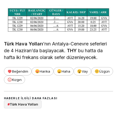
Türk Hava Yolları
’nın Antalya-Cenevre seferleri
de 4 Haziran’da başlayacak.
THY
bu hatta da
hafta iki frekans olarak sefer düzenleyecek.
Beğendim
Harika
Haha
Vay
Üzgün
Kızgın
HABERLE ILGILI DAHA FAZLASI
#
Türk Hava Yolları