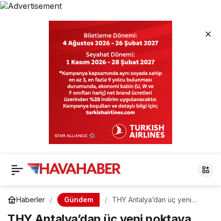
Gündem
Haberler
THY Antalya’dan üç yeni
noktaya uçacak
THY Antalya’dan üç yeni noktaya