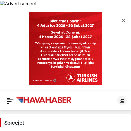
Spicejet
Haberleri
Spicejet