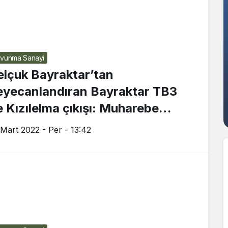
vunma Sanayi
elçuk Bayraktar’tan
eyecanlandıran Bayraktar TB3
e Kızılelma çıkışı: Muharebe
arihinde devrim yapacaklar
 Mart 2022 - Per - 13:42
Savunma Sanayi