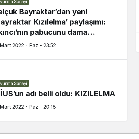
vunma Sanayi
14 dakika önce
elçuk Bayraktar’dan yeni
Mekke Ortak Savunma Anlaşması
Bayraktar Kızılelma’ paylaşımı:
dünya basınında: Kim ne dedi?
kıncı’nın pabucunu dama
tabilecek tek İHA
 Mart 2022 - Paz - 23:52
vunma Sanayi
İUS’un adı belli oldu: KIZILELMA
 Mart 2022 - Paz - 20:18