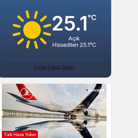
25.1
°C
Gece Modu
Gece modunu seçin.
Açık
Sistem Modu
Hissedilen 25.1°C
Sistem modunu seçin.
Daha Fazla Detay
Hava Yolla
Türk Hava Yolları