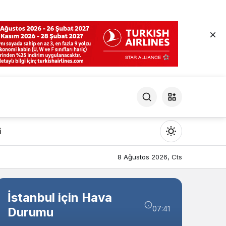
i
Mod
değiştir
8 Ağustos 2026, Cts
İstanbul için Hava
07:41
Durumu
Gündüz Modu
Gündüz modunu seçin.