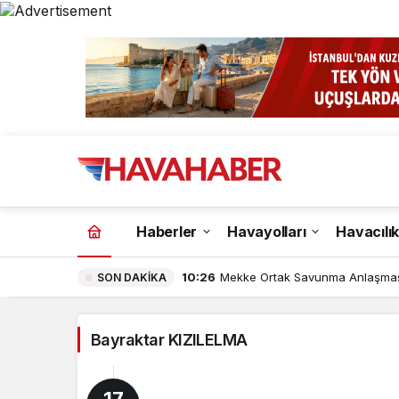
Bayraktar
KIZILELMA
Haberler
Havayolları
Havacılık
Haberleri
10:26
Mekke Ortak Savunma Anlaşması
SON DAKİKA
Bayraktar KIZILELMA
17