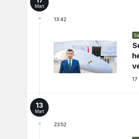
Mart
13:42
Sa
S
h
v
t
17
13
Mart
23:52