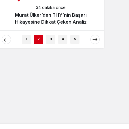
34 dakika önce
LATA
Murat Ülker’den THY’nin Başarı
Hikayesine Dikkat Çeken Analiz
1
2
3
4
5