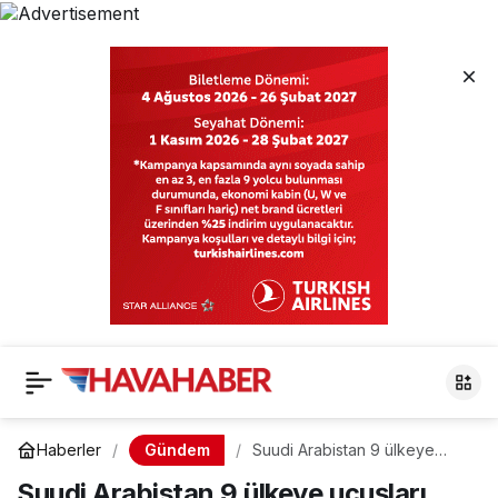
Gündem
Haberler
Suudi Arabistan 9 ülkeye
uçuşları yasakladı
Suudi Arabistan 9 ülkeye uçuşları