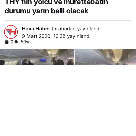
THY’nin yolcu ve mürettebatın
belli olacak
durumu yarın belli olacak
Hava Haber
tarafından yayınlandı
9 Mart 2020, 10:38
yayınlandı
0dk, 50sn