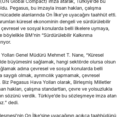
ne (UN Global Compact) imza atarak, Türkiye’de bu
oldu. Pegasus, bu imzayla insan hakları, çalışma
a mücadele alanlarında On İlke’ye uyacağını taahhüt etti.
rumları küresel ekonominin dengeli ve sürdürülebilir
 çevresel ve sosyal konularda belli ilkelere uymaya,
e böylelikle BM’nin “Sürdürülebilir Kalkınma
rıyor.
a Yolları Genel Müdürü Mehmet T. Nane, “Küresel
kilde büyümesini sağlamak, hangi sektörde olursa olsun
ağlamak adına çevresel ve sosyal konularda belli
na saygılı olmak, ayrımcılık yapmamak, çevresel
… Biz Pegasus Hava Yolları olarak, Birleşmiş Milletler
an hakları, çalışma standartları, çevre ve yolsuzlukla
ın sözünü verdik. Türkiye’de bu sözleşmeye imza atan
z.” dedi.
leşmesi’nin On İlke’sine uyacağının açıkça taahhüdünü