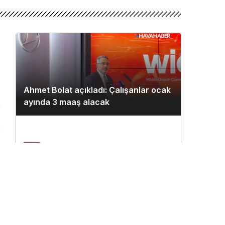
Ahmet Bolat açıkladı: Çalışanlar ocak
ayında 3 maaş alacak
n
2
Çukurova Havalimanı’na ilk seferi
THY uçağı yaptı