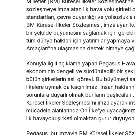
Milletler (BM) Küresel İlkeler Sözleşmesi’
sözleşmeye imza atan ilk hava yolu şirketi 
standartları, çevre duyarlılığı ve yolsuzlukl
BM Küresel İlkeler Sözleşmesi, imzalayan ku
bir şekilde büyümesini sağlamak için gerekli
tüm dünya halkları için yatırımlar yapmaya v
Amaçları”na ulaşmasına destek olmaya çağı
Konuyla ilgili açıklama yapan Pegasus Hav
ekonominin dengeli ve sürdürülebilir bir şe
bütün şirketlerin asli görevi. Bu büyümeyi s
ilkelere uymak da kaçınılmaz. İnsan hakları
sorunlara duyarlı olmak bunların başlıcaları
Küresel İlkeler Sözleşmesi’ni imzalayarak ins
mücadele alanlarında On İlke’ye uyacağımız
ilk havayolu şirketi olmaktan gurur duyuyoru
Pegasus, bu imzayla BM Küresel İlkeler Söz