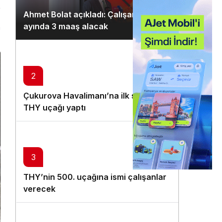
Gündüz Modu
Ahmet Bolat açıkladı: Çalışanlar ocak
Gündüz modunu seçin.
ayında 3 maaş alacak
n
Gece Modu
Gece modunu seçin.
2
Sistem Modu
Çukurova Havalimanı’na ilk seferi
Sistem modunu seçin.
THY uçağı yaptı
3
THY’nin 500. uçağına ismi çalışanlar
verecek