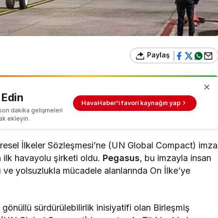
Paylaş
 Edin
HavaHaber'i favori kaynağın yap
son dakika gelişmeleri
ak ekleyin.
Küresel İlkeler Sözleşmesi’ne (UN Global Compact) imza
ilk havayolu şirketi oldu.
Pegasus
, bu imzayla insan
ığı ve yolsuzlukla mücadele alanlarında On İlke’ye
nüllü sürdürülebilirlik inisiyatifi olan Birleşmiş