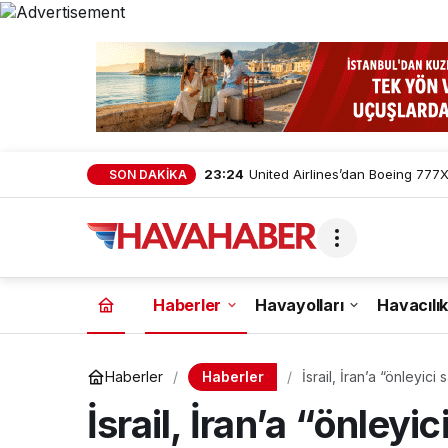
23:24
United Airlines’dan Boeing 777X 
SON DAKİKA
Haberler
Havayolları
Havacılık
Haberler
Haberler
İsrail, İran’a “önleyici 
İsrail, İran’a “önleyic