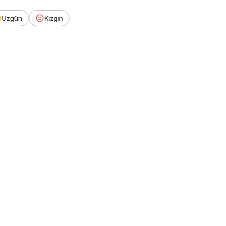
Üzgün
Kızgın