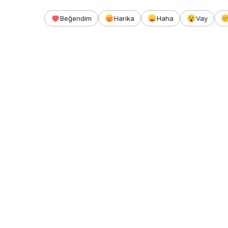
Beğendim
Harika
Haha
Vay