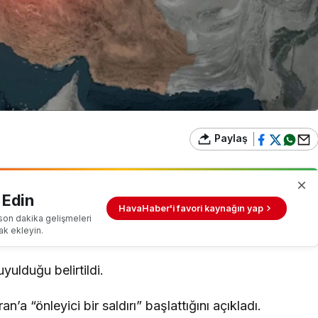
Paylaş
 Edin
HavaHaber'i favori kaynağın yap
son dakika gelişmeleri
ak ekleyin.
yulduğu belirtildi.
an’a “önleyici bir saldırı” başlattığını açıkladı.