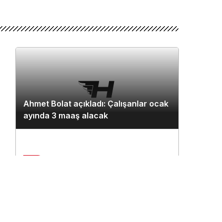
Ahmet Bolat açıkladı: Çalışanlar ocak
ayında 3 maaş alacak
2
Çukurova Havalimanı’na ilk seferi
n
THY uçağı yaptı