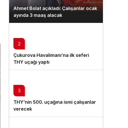
Gündüz Modu
Ahmet Bolat açıkladı: Çalışanlar ocak
Gündüz modunu seçin.
ayında 3 maaş alacak
Gece Modu
n
Gece modunu seçin.
2
Sistem Modu
Çukurova Havalimanı’na ilk seferi
Sistem modunu seçin.
THY uçağı yaptı
3
THY’nin 500. uçağına ismi çalışanlar
verecek