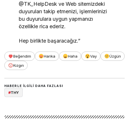
@TK_HelpDesk ve Web sitemizdeki
duyuruları takip etmenizi, işlemlerinizi
bu duyurulara uygun yapmanızı
özellikle rica ederiz.
Hep birlikte başaracağız.”
Beğendim
Harika
Haha
Vay
Üzgün
Kızgın
HABERLE ILGILI DAHA FAZLASI
#
THY