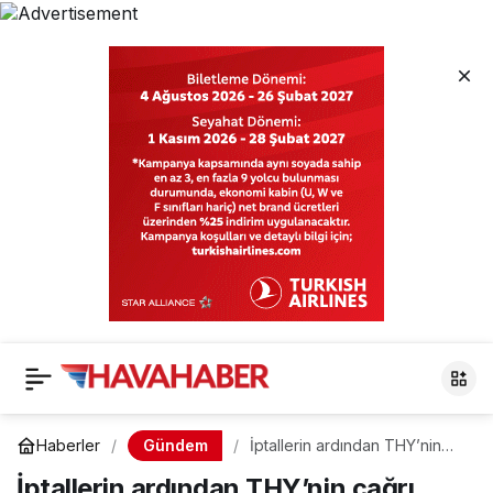
Gündem
Haberler
İptallerin ardından THY’nin
çağrı merkezleri kilitlendi!
İptallerin ardından THY’nin çağrı