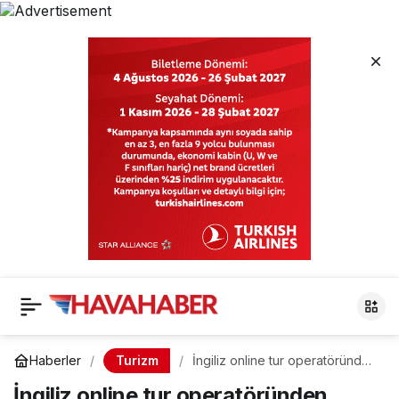
Turizm
Haberler
İngiliz online tur operatöründen
Dalaman sürprizi
İngiliz online tur operatöründen