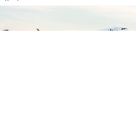
Google'da Abone Ol
Paylaş
TERCIH EDILEN KAYNAK
Google'da HavaHaber'i Takip Edin