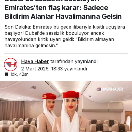
Alanlar Havalimanına
Emirates’ten flaş karar: Sadece
Gelsin
Bildirim Alanlar Havalimanına Gelsin
Son Dakika: Emirates bu gece itibarıyla kısıtlı uçuşlara
başlıyor! Dubai'de sessizlik bozuluyor ancak
havayolundan kritik uyarı geldi: "Bildirim almayan
havalimanına gelmesin."
Hava Haber
tarafından yayınlandı
2 Mart 2026, 18:33
yayınlandı
1dk, 42sn