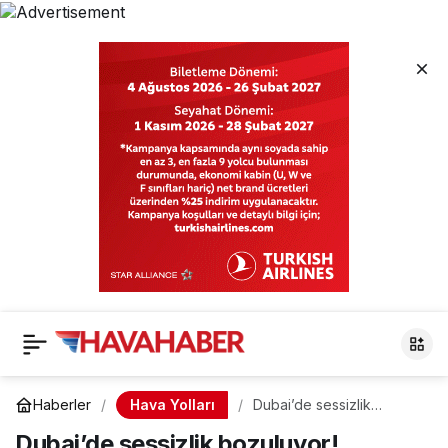
Hava Yolları
Haberler
Dubai’de sessizlik
bozuluyor! Emirates’ten
Dubai’de sessizlik bozuluyor!
flaş karar: Sadece Bildirim