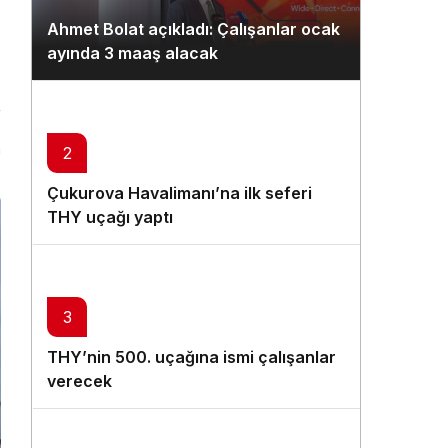
Gündüz Modu
Ahmet Bolat açıkladı: Çalışanlar ocak
Gündüz modunu seçin.
ayında 3 maaş alacak
Gece Modu
Gece modunu seçin.
n
2
Sistem Modu
Çukurova Havalimanı’na ilk seferi
Sistem modunu seçin.
THY uçağı yaptı
3
THY’nin 500. uçağına ismi çalışanlar
verecek