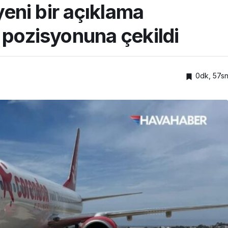
 yeni bir açıklama
 pozisyonuna çekildi
0dk, 57s