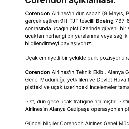
Corendon açıklaması:
Corendon
Airlines’ın dün sabah (9 Mayıs
gerçekleştiren 9H-TJF tescilli
Boeing
737-80
sonrasında uçağın pist üzerinde güvenli bir 
uçaktan herhangi bir yaralanma veya sağlık
bilgilendirmeyi paylaşıyoruz:
Uçak emniyetli bir şekilde park pozisyonuna 
Corendon
Airlines’ın Teknik Ekibi, Alanya G
Genel Müdürlüğü yetkilileri ve Devlet Hava M
pistteki ve uçak üzerindeki incelemeler tam
Pist, dün gece uçak trafiğine açılmıştır. Pist
Airlines’ın Alanya Gazipaşa operasyonları p
Güncel bilgiler Corendon Airlines Genel Müd