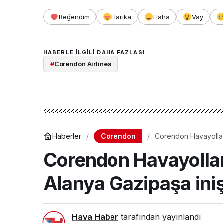
Beğendim
Harika
Haha
Vay
HABERLE ILGILI DAHA FAZLASI
#
Corendon Airlines
Corendon
Haberler
Corendon Havayolları
Corendon Havayolları
Alanya Gazipaşa iniş
Hava Haber
tarafından yayınlandı