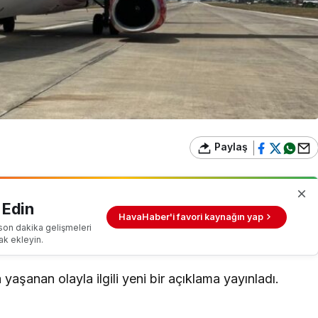
Paylaş
 Edin
HavaHaber'i favori kaynağın yap
son dakika gelişmeleri
ak ekleyin.
aşanan olayla ilgili yeni bir açıklama yayınladı.