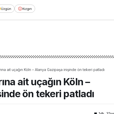
Üzgün
Kızgın
na ait uçağın Köln – Alanya Gazipaşa inişinde ön tekeri patladı
na ait uçağın Köln –
inde ön tekeri patladı
1dk, 32s