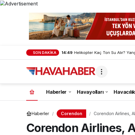
14:49
Helikopter Kaç Ton Su Alır? Yan
SON DAKİKA
Haberler
Havayolları
Havacılık
Corendon
Haberler
Corendon Airlines, Al
Uçak park pozisyonu
Corendon Airlines, 