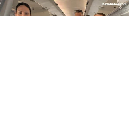
Google'da Abone Ol
Paylaş
TERCIH EDILEN KAYNAK
Google'da HavaHaber'i Takip Edin
Havacılık ve savunma sanayiindeki özel haberler ile son