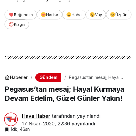
Beğendim
Harika
Haha
Vay
Üzgün
Kızgın
Gündem
Haberler
Pegasus’tan mesaj; Hayal
Kurmaya Devam Edelim,
Pegasus’tan mesaj; Hayal Kurmaya
Güzel Günler Yakın!
Devam Edelim, Güzel Günler Yakın!
Hava Haber
tarafından yayınlandı
17 Nisan 2020, 22:36
yayınlandı
1dk, 46sn