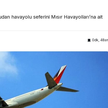
dan havayolu seferini Mısır Havayolları’na ait
0dk, 48s