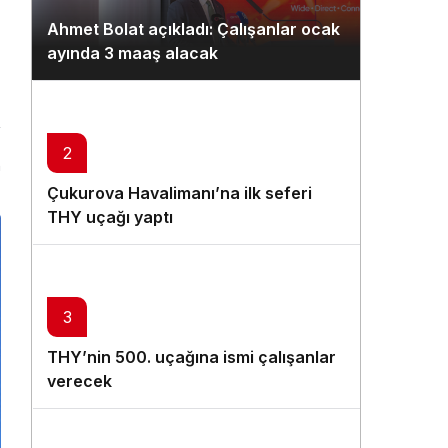
Gündüz Modu
Ahmet Bolat açıkladı: Çalışanlar ocak
Gündüz modunu seçin.
ayında 3 maaş alacak
Gece Modu
Gece modunu seçin.
2
n
Sistem Modu
Çukurova Havalimanı’na ilk seferi
Sistem modunu seçin.
THY uçağı yaptı
3
THY’nin 500. uçağına ismi çalışanlar
verecek