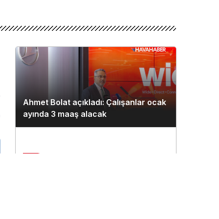
Ahmet Bolat açıkladı: Çalışanlar ocak
ayında 3 maaş alacak
n
2
Çukurova Havalimanı’na ilk seferi
THY uçağı yaptı